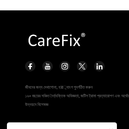
জীবনের জন্য দেখাশোনা, হड়্যাংগ পুনর্গঠিত করুন
১৬+ বছরের সঞ্চিত নৈর্ব্যক্তিক অভিজ্ঞতা, জটিল ট্রামা প্রত্যারোপণ এবং অর্থোপ
উন্নয়নে বিশেষজ্ঞ