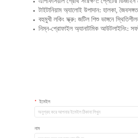
‌এপিফিসিয়াল গ্রোথ সংরক্ষণ‌: প্লেটের ডিজাইন গ্
টাইটানিয়াম অ্যালোই উপাদান‌: হালকা, জৈবসঙ্গ
বহুমুখী লকিং স্ক্রু: জটিল শিশু ভাঙ্গনে স্থিত
নিম্ন-প্রোফাইল অ্যানাটমিক আউটলাইনিং: সফট
ইমেইল
নাম