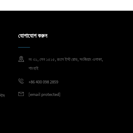
যোগাযোগ করুন
নং ৩১, লেন ১৫১৫, রংলে ইস্ট রোড, সংজিয়াং এলাকা,
শাংহাই
+86 400 098 2859
[email protected]
্টেম