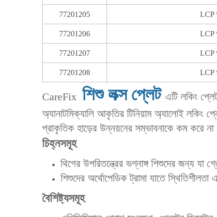
77201205
LCP আ
77201206
LCP আ
77201207
LCP আ
77201208
LCP আ
শিশু লক্স প্লেট
CareFix ‌
এটি লকিং প্লেট
‌অ্যানাটমিক্যালি আকৃতির টিনিয়াম অ্যালোই লকিং প্লেট‌
প্রাকৃতিক হাড়ের উন্নয়নের সম্ভাবনাকে কম করে ন
চিহ্নসমূহ
‌থিগের উপরিতন্ত্রের ভগ্নাঙ্গ‌ শিশুদের জন্য যা 
‌শিশুদের অর্থোপেডিক ট্রামা‌ যাতে স্থিতিশীলতা
বৈশিষ্ট্যসমূহ