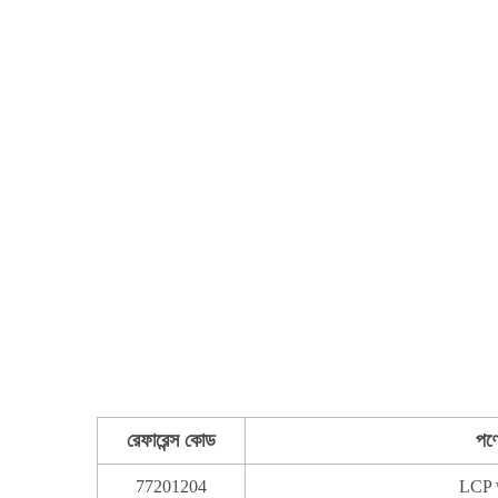
রেফারেন্স কোড
পণ্
77201204
LCP আ