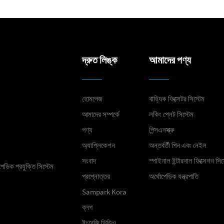
দ্রুত লিঙ্ক
আমাদের পণ্য
হোমপেজ
বাহ্যিক ফিক্সেটর সিস্টেম
আমাদের সম্পর্কে
লকিং প্লেট সিস্টেম
পণ্য
পিন্সএনস্ক্রু
অ্যাপ্লিকেশন
অন্তর্বর্তী পিন এবং নেইল
সংবাদ
স্পাইনাল ইন্টারনাল ফিক্সেশন সিস
েডিক প্রযুক্তি সিস্টেম
প্রশ্নোত্তর
অর্থোপেডিক যন্ত্রপাতি
Sampark Kora
ব্লগ
ইংরেজি ভিডিও