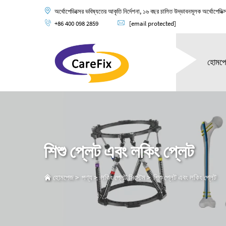
অর্থোপেডিক্সের ভবিষ্যতের আকৃতি নির্দেশনা, ১৬ বছর চালিত উদ্ভাবনমূলক অর্থোপেডিক্
+86 400 098 2859
[email protected]
হোমপ
শিশু প্লেট এবং লকিং প্লেট
হোমপেজ
>
পণ্য
>
লকিং প্লেট সিস্টেম
>
শিশু প্লেট এবং লকিং প্লেট