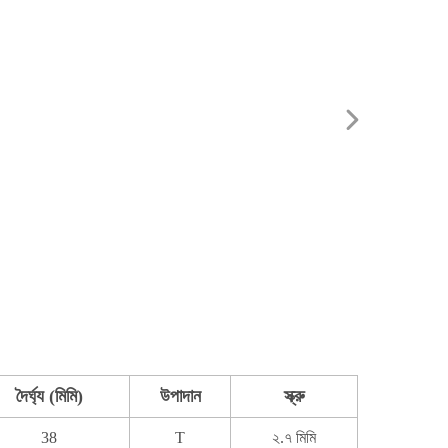
দৈর্ঘ্য (মিমি)
উপাদান
স্ক্রু
38
T
২.৭ মিমি