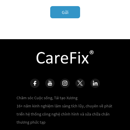
Gửi
Chăm sóc Cuộc sống, Tái tạo Xương
16+ năm kinh nghiệm lâm sàng tích lũy, chuyên về phát
triển hệ thống công nghệ chỉnh hình và sửa chữa chấn
thương phức tạp