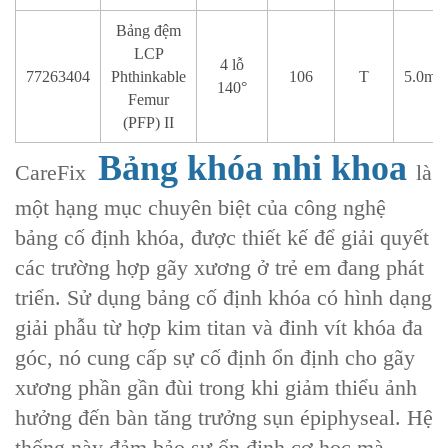
Bảng đệm
LCP
4 lỗ
77263404
Phthinkable
106
T
5.0mm
140°
Femur
(PFP) II
Bảng khóa nhi khoa
CareFix ‌
là
một hạng mục chuyên biệt của công nghệ
bảng cố định khóa, được thiết kế để giải quyết
các trường hợp gãy xương ở trẻ em đang phát
triển. Sử dụng ‌bảng cố định khóa có hình dạng
giải phẫu từ hợp kim titan‌ và ‌đinh vít khóa đa
góc‌, nó cung cấp sự cố định ổn định cho ‌gãy
xương phần gần đùi‌ trong khi giảm thiểu ảnh
hưởng đến ‌bàn tăng trưởng sụn épiphyseal‌. Hệ
thống này đảm bảo sự ổn định cơ học mà