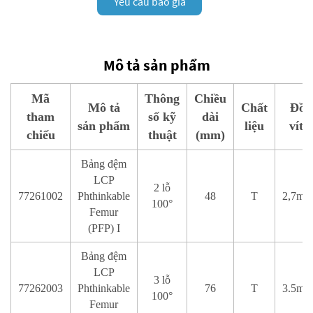
Yêu cầu báo giá
Mô tả sản phẩm
Mã
Thông
Chiều
Mô tả
Chất
Đồ
tham
số kỹ
dài
sản phẩm
liệu
vít.
chiếu
thuật
(mm)
Bảng đệm
LCP
2 lỗ
77261002
Phthinkable
48
T
2,7mm
100°
Femur
(PFP) I
Bảng đệm
LCP
3 lỗ
77262003
Phthinkable
76
T
3.5mm
100°
Femur