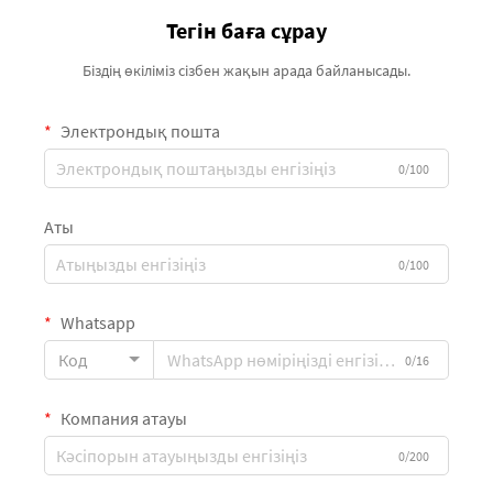
Тегін баға сұрау
Біздің өкіліміз сізбен жақын арада байланысады.
Электрондық пошта
0/100
Аты
0/100
Whatsapp
Код
0/16
Компания атауы
0/200