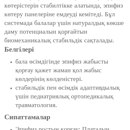
көтерістерін стабилтікке алатында, ‌эпифиз
көтеру панелеріне емдеуді кемітеді. Бұл
системада балалар үшін натуралдық көкше
даму потенциалын қорғайтын
биомеханикалық стабильдік сақталады.
Белгілері
бала өсімдігінде эпифиз жабысты
қорғау қажет ‌жаман қол жабыс
көлдерінің көлденістері.
стабильдік пен өсімдік адаптивдылық
үшін ‌педиатриялық ортопедикалық
травматология.
Сипаттамалар
‌Эпифиз ростын қорғау: Платадың