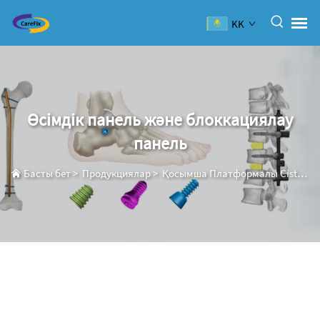
KK
Өсімдік панель және блоккациялау
панель
Басты бет
>
Продукциялар
>
Қосымша Платформалы Сistemа