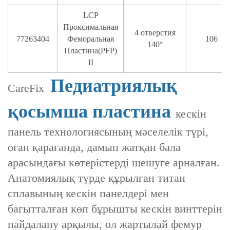
LCP
Проксимальная
4 отверстия
77263404
Феморальная
106
140°
Пластина(PFP)
II
Педиатриялық
CareFix ‌
қосымша пластина
кескін
панель технологиясының мәселелік түрі,
оған қарағанда, дамып жатқан бала
арасындағы көтерістерді шешуге арналған.
‌Анатомиялық түрде құрылған титан
сплавының кескін панелдері мен
‌багытталған көп бұрышты кескін винттерін
пайдалану арқылы, ол ‌жартылай фемур