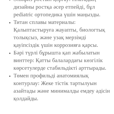
дизайны ростқа әсер етпейді, бұл
pediatric ортопедика үшін маңызды.
Титан сплавы материалы:
Қалыптастыруға жауапты, биологтық
толықсыз, және узақ мерзімді
қауіпсіздік үшін коррозияға қарсы.
Бәрі түрлі бұрышта қап жабылатын
винттер: Қатты балалардағы көзгілік
көрсетулерде стабильдікті арттырады.
Төмен профильді анатомиялық
контурлау: Жеке тістік тартылуын
азайтады және минималды емдеу әдісін
қолдайды.