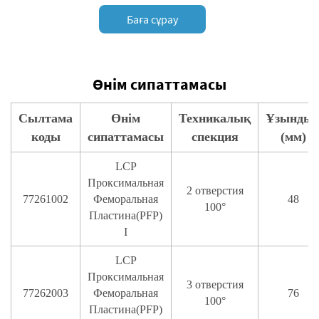
Баға сұрау
Өнім сипаттамасы
Сылтама
Өнім
Техникалық
Ұзынды
коды
сипаттамасы
спекция
(мм)
LCP
Проксимальная
2 отверстия
77261002
Феморальная
48
100°
Пластина(PFP)
I
LCP
Проксимальная
3 отверстия
77262003
Феморальная
76
100°
Пластина(PFP)