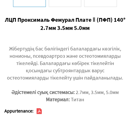
ЛЦП Проксималь Фемурал Плате Ⅱ (ПФП) 140°
2.7мм 3.5мм 5.0мм
Жібертудің бас бөлігіндегі балалардағы көзгілік,
нонионы, псевдоартроз және остеотомияларды
тікелейді. Балалардағы көбірек тікелейтін
қосындағы субтроянтардык варус
остеотомияларды тікелейту үшін пайдаланылады.
Әдістемелі суық системасы:
2.7мм, 3.5мм, 5.0мм
Материал:
Титан
Appurtenance: