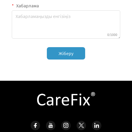
Хабарлама
0/1000
Жіберу