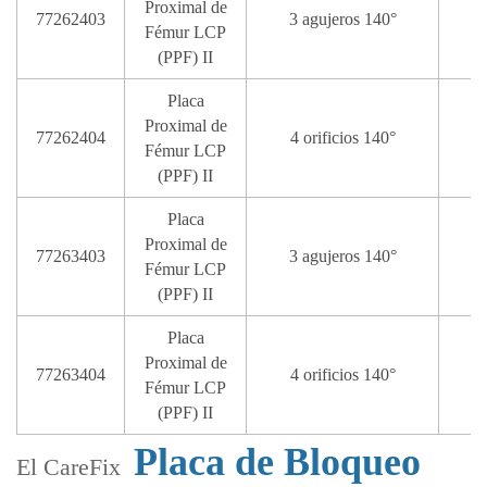
Proximal de
77262403
3 agujeros 140°
Fémur LCP
(PPF) II
Placa
Proximal de
77262404
4 orificios 140°
Fémur LCP
(PPF) II
Placa
Proximal de
77263403
3 agujeros 140°
Fémur LCP
(PPF) II
Placa
Proximal de
77263404
4 orificios 140°
1
Fémur LCP
(PPF) II
Placa de Bloqueo
El CareFix ‌