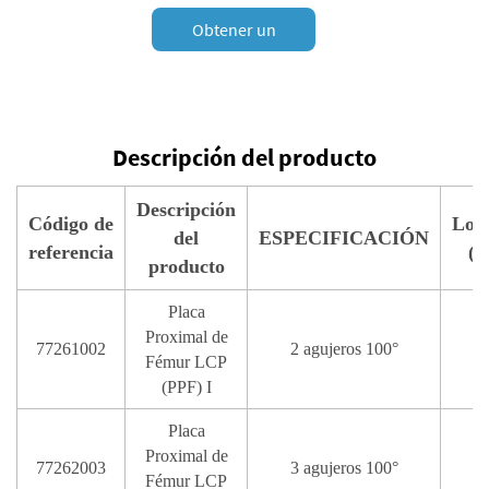
Obtener un
presupuesto
Descripción del producto
Descripción
Código de
Lon
del
ESPECIFICACIÓN
referencia
(
producto
Placa
Proximal de
77261002
2 agujeros 100°
Fémur LCP
(PPF) I
Placa
Proximal de
77262003
3 agujeros 100°
Fémur LCP