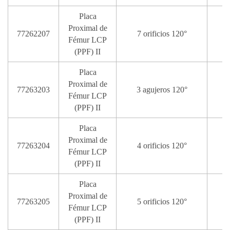
Placa
Proximal de
77262207
7 orificios 120°
1
Fémur LCP
(PPF) II
Placa
Proximal de
77263203
3 agujeros 120°
Fémur LCP
(PPF) II
Placa
Proximal de
77263204
4 orificios 120°
Fémur LCP
(PPF) II
Placa
Proximal de
77263205
5 orificios 120°
1
Fémur LCP
(PPF) II