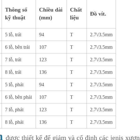
Thông số
Chiều dài
Chất
Đồ vít.
kỹ thuật
(mm)
liệu
5 lỗ, trái
94
T
2.7\/3.5mm
6 lỗ, bên trái
107
T
2.7\/3.5mm
7 lỗ, trái
123
T
2.7\/3.5mm
8 lỗ, trái
136
T
2.7\/3.5mm
5 lỗ, phải
94
T
2.7\/3.5mm
6 lỗ, bên phải
107
T
2.7\/3.5mm
7 lỗ, phải
123
T
2.7\/3.5mm
8 lỗ, phải
136
T
2.7\/3.5mm
ên
được thiết kế để giảm và cố định các jenis xương