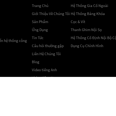
Trang Chủ
Hệ Thống Gia Cố Ngoài
Giới Thiệu Về Chúng Tôi
Hệ Thống Bảng Khóa
Sản Phẩm
Cọc & Vít
Ứng Dụng
Thanh Ghim Nội Sọ
Tin Tức
Hệ Thống Cố Định Nội Bộ C
iển hệ thống công
Câu hỏi thường gặp
Dụng Cụ Chỉnh Hình
Liên Hệ Chúng Tôi
Blog
Video tiếng Anh
Video tiếng Nga
hai CareFix Medical Instrument Co., Ltd. Mọi quyền đượ