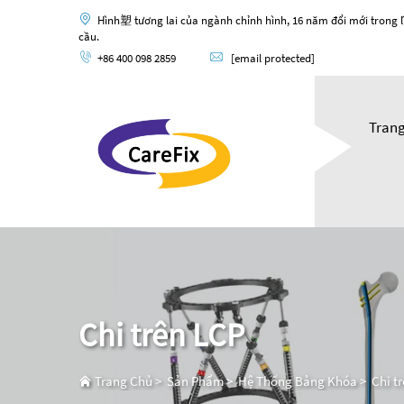
Hình塑 tương lai của ngành chỉnh hình, 16 năm đổi mới trong l
cầu.
+86 400 098 2859
[email protected]
Tran
Chi trên LCP
Trang Chủ
>
Sản Phẩm
>
Hệ Thống Bảng Khóa
>
Chi t