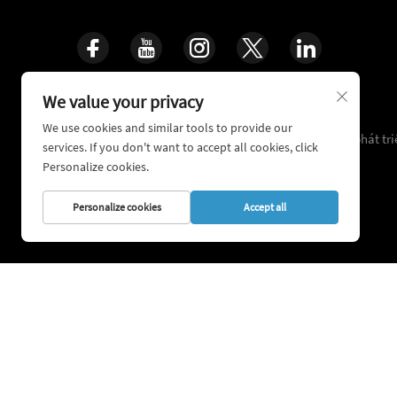
We value your privacy
Chăm sóc Cuộc sống, Tái tạo Xương
We use cookies and similar tools to provide our
16+ năm kinh nghiệm lâm sàng tích lũy, chuyên về phát tr
services. If you don't want to accept all cookies, click
nghệ chỉnh hình và sửa chữa chấn thương phức tạp
Personalize cookies.
Personalize cookies
Accept all
Bản quyền © 2026 thuộc Shang