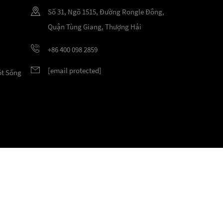
Số 31, Ngõ 1515, Đường Rongle Đông,
Quận Tùng Giang, Thượng Hải
+86 400 098 2859
[email protected]
ột Sống
c bảo lưu.
Chính sách bảo mật