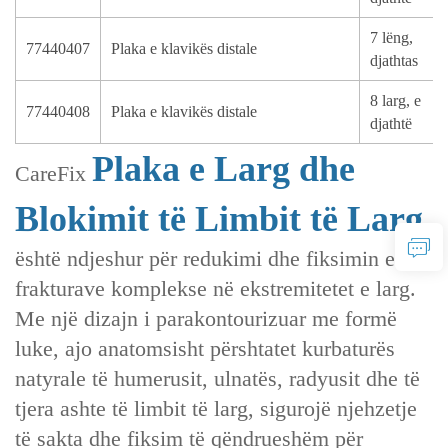
7 lëng,
77440407
Plaka e klavikës distale
djathtas
8 larg, e
77440408
Plaka e klavikës distale
djathtë
Plaka e Larg dhe
CareFix
Blokimit të Limbit të Larg
është ndjeshur për redukimi dhe fiksimin e
frakturave komplekse në ekstremitetet e larg.
Me një dizajn i parakontourizuar me formë
luke, ajo anatomsisht përshtatet kurbaturës
natyrale të humerusit, ulnatës, radyusit dhe të
tjera ashte të limbit të larg, sigurojë njehzetje
të sakta dhe fiksim të qëndrueshëm për