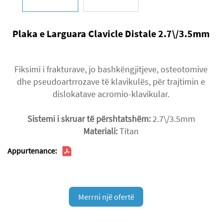
Plaka e Larguara Clavicle Distale 2.7\/3.5mm
Fiksimi i frakturave, jo bashkëngjitjeve, osteotomive
dhe pseudoartrrozave të klavikulës, për trajtimin e
dislokatave acromio-klavikular.
Sistemi i skruar të përshtatshëm:
2.7\/3.5mm
Materiali:
Titan
Appurtenance:
Merrni një ofertë