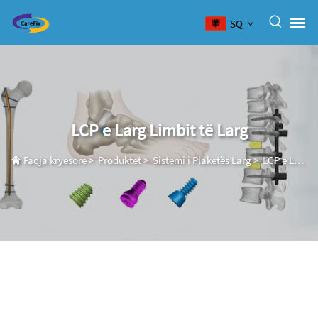
SQ
LCP e Larg Limbit të Larg
Faqja kryesore
>
Produktet
>
Sistemi i Plaketës Larg
>
LCP e Larg Limbit të Larg