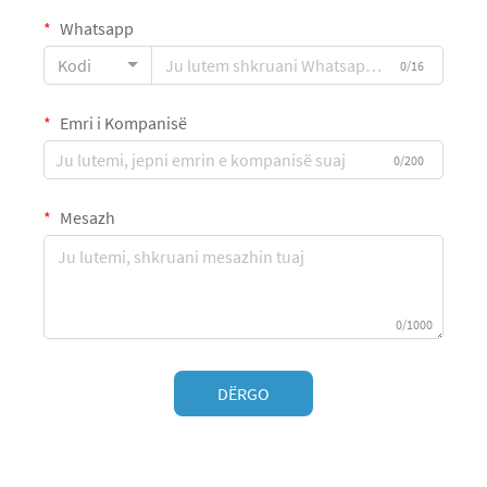
Whatsapp
Kodi
0/16
Emri i Kompanisë
0/200
Mesazh
0/1000
DËRGO