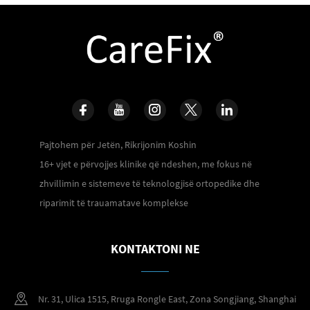
Pajtohem për Jetën, Rikrijonim Koshin
16+ vjet e përvojjes klinike që ndeshen, me fokus në
zhvillimin e sistemeve të teknologjisë ortopedike dhe
riparimit të trauamatave komplekse
KONTAKTONI NE
Nr. 31, Ulica 1515, Rruga Rongle East, Zona Songjiang, Shanghai