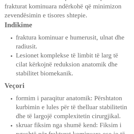
frakturat kominuara ndërkohë që minimizon
zevendësimin e tisores shtepie.
Indikime
fraktura kominuar e humerusit, ulnat dhe
radiusit.
Lesionet komplekse të limbit të larg të
cilat kërkojnë reduksion anatomik dhe
stabilitet biomekanik.
Veçori
formim i paraqitur anatomik: Përshtaton
kurbimin e lules për të thelluar stabilitetin
dhe të largojë complexitetin cirurgjikal.
skruar fiksim nga shumë kend: Fiksim i
ngushtë për frakturat kominuara ose jo të