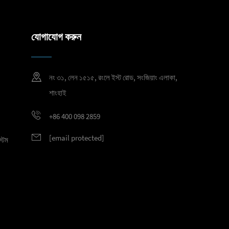
যোগাযোগ করুন
নং ৩১, লেন ১৫১৫, রংলে ইস্ট রোড, সংজিয়াং এলাকা,
শাংহাই
+86 400 098 2859
[email protected]
্টেম