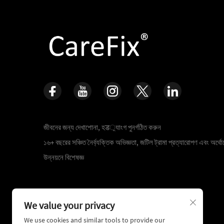
জীবনের জন্য দেখাশোনা, হड়্যাংগ পুনর্গঠিত করুন
১৬+ বছরের সঞ্চিত নৈর্ব্যক্তিক অভিজ্ঞতা, জটিল ট্রামা প্রত্যারোপণ এবং অর্থোপ
উন্নয়নে বিশেষজ্ঞ
We value your privacy
We use cookies and similar tools to provide our