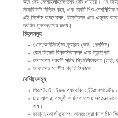
করে দেয় স্টেরাইলাইজেশনের দেরি এড়িয়ে। এর ডায়ামন
স্ট্যাবিলিটি নিশ্চিত করে, এবং চারটি শিশু-স্পেসিফ
এই সিস্টেম কমপ্রেশন, ডিসট্রেশন এবং এঙ্গুলার কর
ত্বরিত পুনরুদ্ধারের জন্য।
চিহ্নসমূহ
খোলা/কমিনিউটেড ফ্র্যাচার (অঙ্গ, পেলভিস)
বোন ডিফেক্ট রিকনস্ট্রাকশন এবং ট্রান্সপোর্ট
অপারেশন পরবর্তী সন্ধি স্থিতিশীলকরণ (গুড়ি, কা
আঘাতপর কোণীয় বিকৃতি ঠিকানো
বৈশিষ্ট্যসমূহ
প্রিস্টেরাইলাইজড প্যাকেজিং: ইন্ট্রাঅপারেটিভ 
‌‌চার আকার, বহুমুখী কনফিগারেশন‌: স্বতন্ত্র
কম।
‌ডায়ামন্ড-আর্ক ক্ল্যাম্প‌: আন্তঃক্রোশনাল পিন