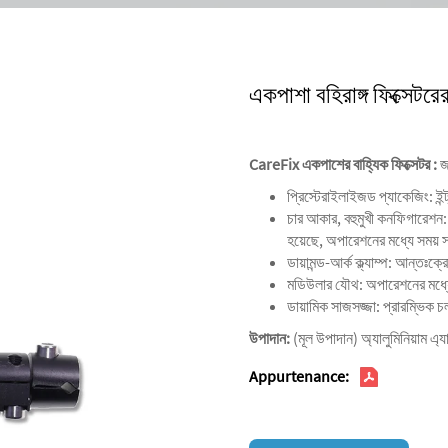
একপাশা বহিরাঙ্গ ফিক্সেটরের প
CareFix একপাশের বাহ্যিক ফিক্সেটর
:
জ
প্রিস্টেরাইলাইজড প্যাকেজিং: ইন্
‌‌চার আকার, বহুমুখী কনফিগারেশন‌
হয়েছে, অপারেশনের মধ্যে সময
‌ডায়ামন্ড-আর্ক ক্ল্যাম্প‌: আন্ত
‌মডিউলার যৌথ‌: অপারেশনের মধ্য
‌ডায়ামিক সাজসজ্জা‌: প্রারম্ভিক 
উপাদান:
(মূল উপাদান) অ্যালুমিনিয়াম এ্
Appurtenance: