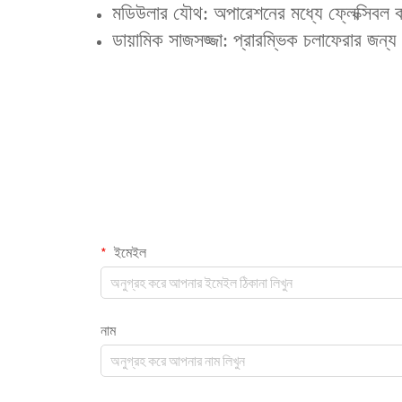
‌মডিউলার যৌথ‌: অপারেশনের মধ্যে ফ্লেক্সিবল
‌ডায়ামিক সাজসজ্জা‌: প্রারম্ভিক চলাফেরার জন্য 
ইমেইল
নাম