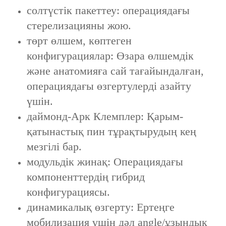
солтүстік пакеттеу: операциядағы
стерелизацияны жою.
төрт өлшем, көптеген
конфигурациялар: Өзара өлшемдік
және анатомияға сай тағайындалған,
операциядағы өзгертулерді азайту
үшін.
даймонд-Арк Клемплер: Қарым-
қатынастық пин тұрақтырудың кең
мезгілі бар.
модульдік жинақ: Операциядағы
компоненттердің гибрид
конфигурациясы.
динамикалық өзгерту: Ертеңге
мобилизация үшін дәл angle/ұзындық