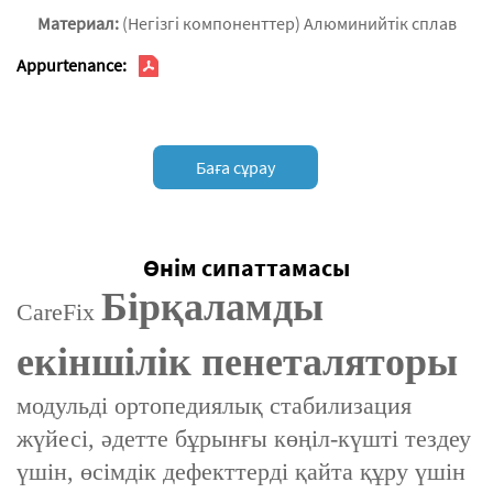
Материал:
(Негізгі компоненттер) Алюминийтік сплав
Appurtenance:
Баға сұрау
Өнім сипаттамасы
Бірқаламды
CareFix
екіншілік пенеталяторы
модульді ортопедиялық стабилизация
жүйесі, әдетте бұрынғы көңіл-күшті тездеу
үшін, өсімдік дефекттерді қайта құру үшін