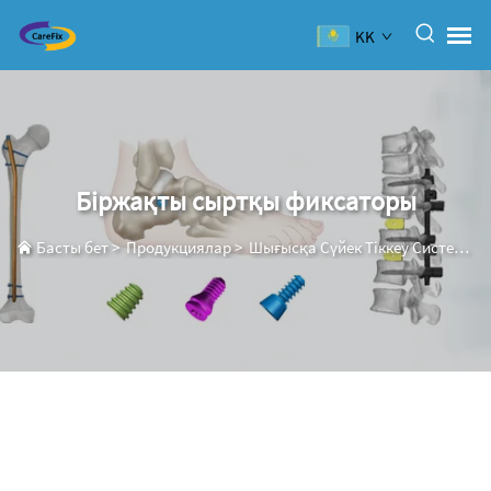
KK
Біржақты сыртқы фиксаторы
Басты бет
>
Продукциялар
>
Шығысқа Сүйек Тіккеу Системасы