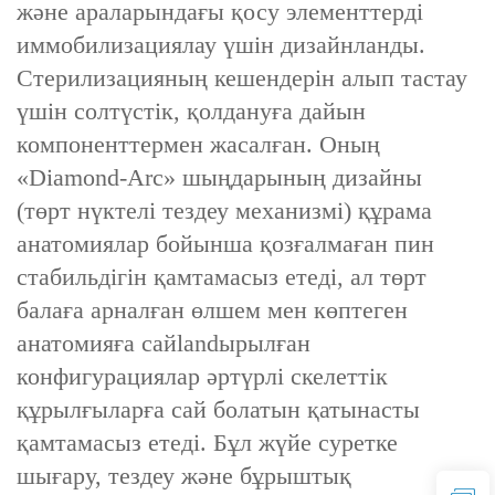
және араларындағы қосу элементтерді
иммобилизациялау үшін дизайнланды.
Стерилизацияның кешендерін алып тастау
үшін солтүстік, қолдануға дайын
компоненттермен жасалған. Оның
«Diamond-Arc» шыңдарының дизайны
(төрт нүктелі тездеу механизмі) құрама
анатомиялар бойынша қозғалмаған пин
стабильдігін қамтамасыз етеді, ал төрт
балаға арналған өлшем мен көптеген
анатомияға сайlandырылған
конфигурациялар әртүрлі скелеттік
құрылғыларға сай болатын қатынасты
қамтамасыз етеді. Бұл жүйе суретке
шығару, тездеу және бұрыштық