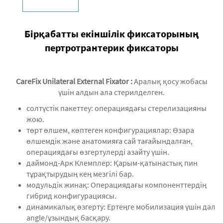
Бірқабатты екіншілік фиксаторының
пертротрантерик фиксаторы
CareFix Unilateral External Fixator
:
Аралық қосу жобасы
үшін алдын ала стерилделген.
солтүстік пакеттеу: операциядағы стерелизацияны
жою.
төрт өлшем, көптеген конфигурациялар: Өзара
өлшемдік және анатомияға сай тағайындалған,
операциядағы өзгертулерді азайту үшін.
даймонд-Арк Клемплер: Қарым-қатынастық пин
тұрақтырудың кең мезгілі бар.
модульдік жинақ: Операциядағы компоненттердің
гибрид конфигурациясы.
динамикалық өзгерту: Ертеңге мобилизация үшін дәл
angle/ұзындық басқару.