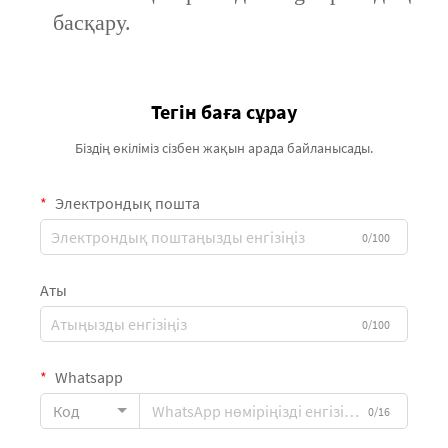
басқару.
Тегін баға сұрау
Біздің өкіліміз сізбен жақын арада байланысады.
Электрондық пошта
0/100
Аты
0/100
Whatsapp
Код
0/16