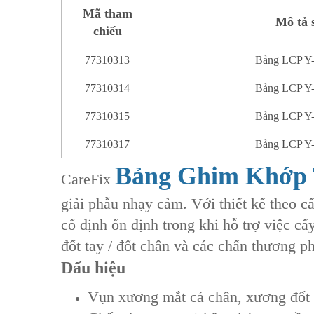
Mã tham
Mô tả 
chiếu
77310313
Bảng LCP Y-P
77310314
Bảng LCP Y-P
77310315
Bảng LCP Y-P
77310317
Bảng LCP Y-P
Bảng Ghim Khớp 
CareFix
giải phẫu nhạy cảm. Với thiết kế theo c
cố định ổn định trong khi hỗ trợ việc c
đốt tay / đốt chân và các chấn thương p
Dấu hiệu
‌Vụn xương mắt cá chân‌, ‌xương đốt 