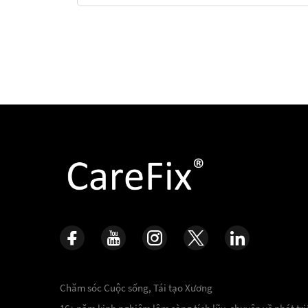
Chăm sóc Cuộc sống, Tái tạo Xương