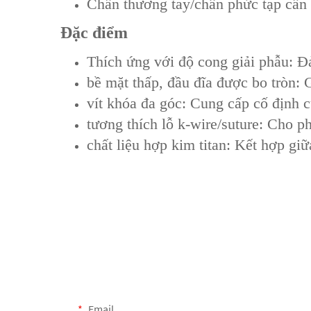
‌Chấn thương tay/chân phức tạp‌ cần
Đặc điểm
‌Thích ứng với độ cong giải phẫu‌:
bề mặt thấp, đầu đĩa được bo tròn: 
vít khóa đa góc: Cung cấp cố định 
tương thích lỗ k-wire/suture: Cho ph
chất liệu hợp kim titan: Kết hợp gi
Email