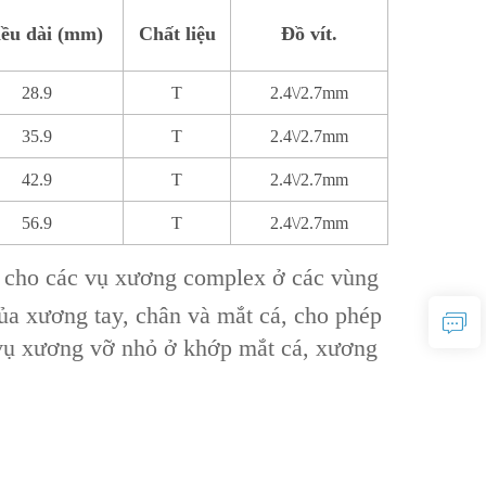
ều dài (mm)
Chất liệu
Đồ vít.
28.9
T
2.4\/2.7mm
35.9
T
2.4\/2.7mm
42.9
T
2.4\/2.7mm
56.9
T
2.4\/2.7mm
ế cho các vụ xương complex ở các vùng
của xương tay, chân và mắt cá, cho phép
c vụ xương vỡ nhỏ ở khớp mắt cá, xương