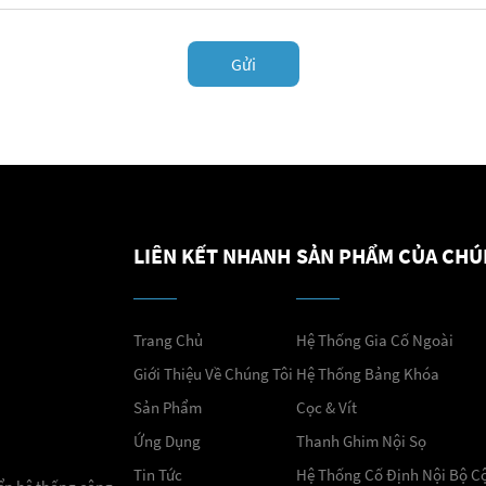
Gửi
LIÊN KẾT NHANH
SẢN PHẨM CỦA CHÚ
Trang Chủ
Hệ Thống Gia Cố Ngoài
Giới Thiệu Về Chúng Tôi
Hệ Thống Bảng Khóa
Sản Phẩm
Cọc & Vít
Ứng Dụng
Thanh Ghim Nội Sọ
Tin Tức
Hệ Thống Cố Định Nội Bộ C