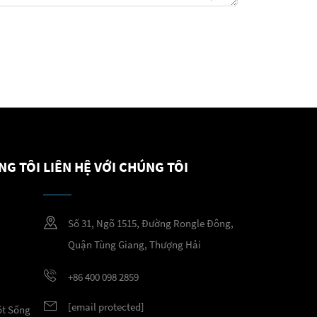
NG TÔI
LIÊN HỆ VỚI CHÚNG TÔI
Số 31, Ngõ 1515, Đường Rongle Đông,
Quận Tùng Giang, Thượng Hải
+86 400 098 2859
[email protected]
ột Sống