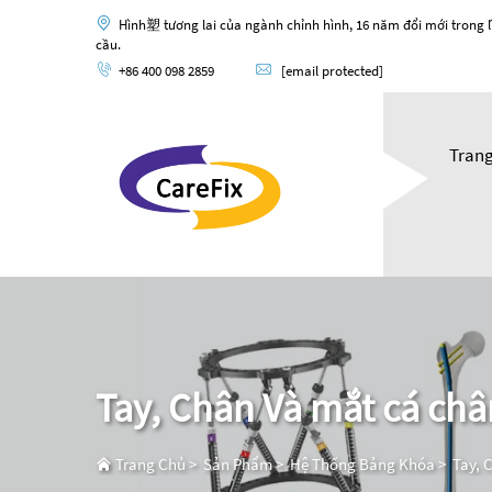
Hình塑 tương lai của ngành chỉnh hình, 16 năm đổi mới trong l
cầu.
+86 400 098 2859
[email protected]
Tran
Tay, Chân Và mắt cá ch
Trang Chủ
>
Sản Phẩm
>
Hệ Thống Bảng Khóa
>
Tay, 