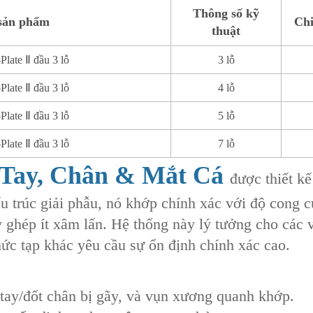
Thông số kỹ
sản phẩm
Chi
thuật
late Ⅱ đầu 3 lỗ
3 lỗ
late Ⅱ đầu 3 lỗ
4 lỗ
late Ⅱ đầu 3 lỗ
5 lỗ
late Ⅱ đầu 3 lỗ
7 lỗ
Tay, Chân & Mắt Cá
được thiết k
ấu trúc giải phẫu, nó khớp chính xác với độ cong 
ấy ghép ít xâm lấn. Hệ thống này lý tưởng cho cá
hức tạp khác yêu cầu sự ổn định chính xác cao.
tay/đốt chân bị gãy‌, và ‌vụn xương quanh khớp‌.