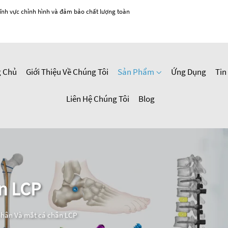
ĩnh vực chỉnh hình và đảm bảo chất lượng toàn
g Chủ
Giới Thiệu Về Chúng Tôi
Sản Phẩm
Ứng Dụng
Tin
Liên Hệ Chúng Tôi
Blog
ân LCP
Chân Và mắt cá chân LCP