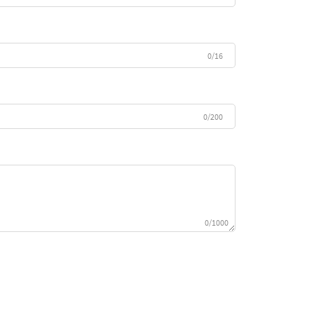
0/16
0/200
0/1000