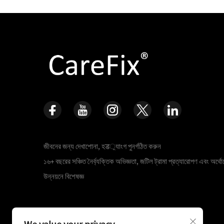
জীবনের জন্য দেখাশোনা, হड়্যাংগ পুনর্গঠিত করুন
১৬+ বছরের সঞ্চিত নৈর্ব্যক্তিক অভিজ্ঞতা, জটিল ট্রামা প্রত্যারোপণ এবং অর্থোপ
উন্নয়নে বিশেষজ্ঞ