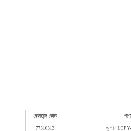
রেফারেন্স কোড
পণ্য
77310313
পুনর্গঠন LCP Y-