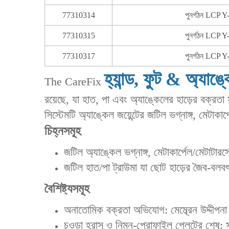
77310314
পুনর্গঠন LCP Y-
77310315
পুনর্গঠন LCP Y-
77310317
পুনর্গঠন LCP Y-
হ্যান্ড, ফুট & অ্যাঙ
The CareFix
রয়েছে, যা হাত, পা এবং অ্যাঙ্কেলের হাড়ের বক্রত
সিস্টেমটি অ্যাঙ্কেল জয়েন্টের জটিল ভগ্নাঙ্গ, মেটা
চিহ্নসমূহ
‌জটিল অ্যাঙ্কেল ভগ্নাঙ্গ‌, ‌মেটাকার্পেল/মেটাটারসে
‌জটিল হাত/পা ট্রাউমা‌ যা ছোট হাড়ের জৈব-বল
বৈশিষ্ট্যসমূহ
‌অনাতোমিক বক্রতা অভিযোগ‌: মেম্ব্রেন উদ্দীপন
‌চওড়া হ্রাস ও নিম্ন-প্রোফাইল প্লেটের শেষ‌