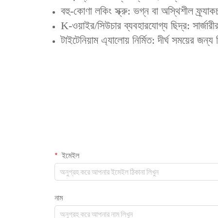
‌বহু-কোণা লকিং স্ক্রু‌: ভগ্ন বা অস্থিশীল ফ্র্
‌K-ওয়াইর/সিউচার ব্যবহারযোগ্য ছিদ্র‌: সার্জ
‌টাইটেনিয়াম এ্যালোয় নির্মিত‌: দীর্ঘ সময়ের জন
ইমেইল
নাম