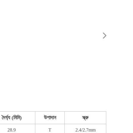
দৈর্ঘ্য (মিমি)
উপাদান
স্ক্রু
28.9
T
2.4/2.7mm