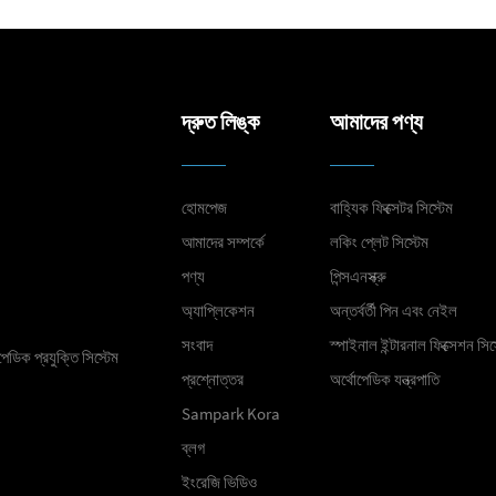
দ্রুত লিঙ্ক
আমাদের পণ্য
হোমপেজ
বাহ্যিক ফিক্সেটর সিস্টেম
আমাদের সম্পর্কে
লকিং প্লেট সিস্টেম
পণ্য
পিন্সএনস্ক্রু
অ্যাপ্লিকেশন
অন্তর্বর্তী পিন এবং নেইল
সংবাদ
স্পাইনাল ইন্টারনাল ফিক্সেশন সিস
েডিক প্রযুক্তি সিস্টেম
প্রশ্নোত্তর
অর্থোপেডিক যন্ত্রপাতি
Sampark Kora
ব্লগ
ইংরেজি ভিডিও