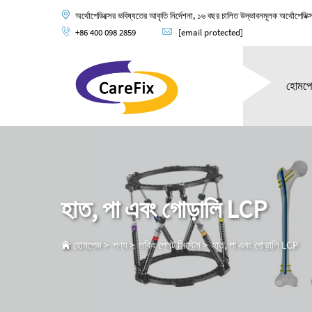
অর্থোপেডিক্সের ভবিষ্যতের আকৃতি নির্দেশনা, ১৬ বছর চালিত উদ্ভাবনমূলক অর্থোপেডিক্
+86 400 098 2859
[email protected]
হোমপ
হাত, পা এবং গোড়ালি LCP
হোমপেজ
>
পণ্য
>
লকিং প্লেট সিস্টেম
>
হাত, পা এবং গোড়ালি LCP