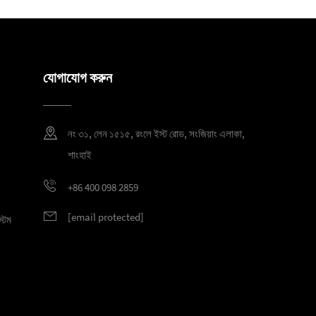
যোগাযোগ করুন
নং ৩১, লেন ১৫১৫, রংলে ইস্ট রোড, সংজিয়াং এলাকা,
শাংহাই
+86 400 098 2859
[email protected]
্টেম