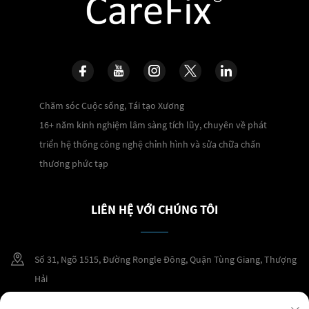
Chăm sóc Cuộc sống, Tái tạo Xương
16+ năm kinh nghiệm lâm sàng tích lũy, chuyên về phát
triển hệ thống công nghệ chỉnh hình và sửa chữa chấn
thương phức tạp
LIÊN HỆ VỚI CHÚNG TÔI
Số 31, Ngõ 1515, Đường Rongle Đông, Quận Tùng Giang, Thượng
Hải