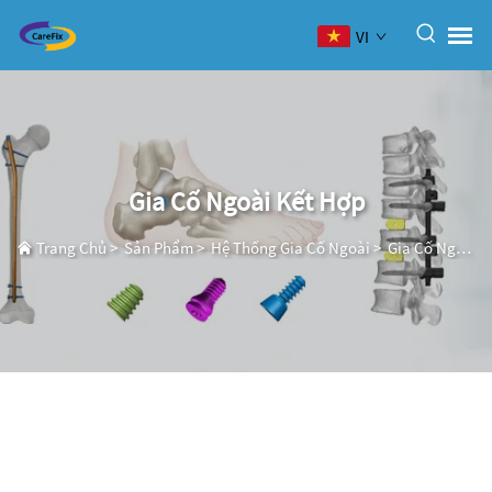
VI
Gia Cố Ngoài Kết Hợp
Trang Chủ
>
Sản Phẩm
>
Hệ Thống Gia Cố Ngoài
>
Gia Cố Ngoài Kết Hợp