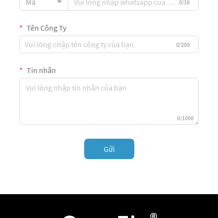
Mã
0/16
Tên Công Ty
0/200
Tin nhắn
0/1000
Gửi