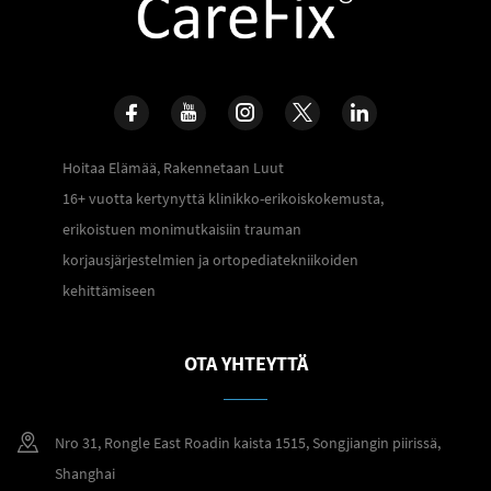
Hoitaa Elämää, Rakennetaan Luut
16+ vuotta kertynyttä klinikko-erikoiskokemusta,
erikoistuen monimutkaisiin trauman
korjausjärjestelmien ja ortopediatekniikoiden
kehittämiseen
OTA YHTEYTTÄ
Nro 31, Rongle East Roadin kaista 1515, Songjiangin piirissä,
Shanghai