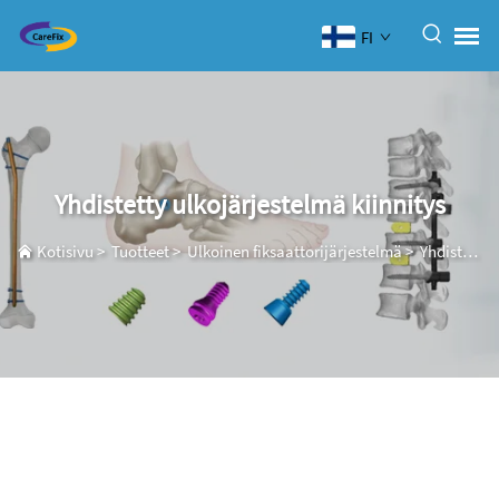
FI
Yhdistetty ulkojärjestelmä kiinnitys
Kotisivu
>
Tuotteet
>
Ulkoinen fiksaattorijärjestelmä
>
Yhdistetty ulkojärjestelmä kiinnitys