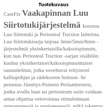
Tuotekuvaus
Vaakapinnan Luu
CareFix
Siirtotukijärjestelmä
koostuu
‌Luu Siirtotuki‌ ja ‌Periosteal Traction‌ laitteista.
Luu Siirtotukisarja tarjoaa 3mm/5mm/8mm -
järjestelmiä yksinkertaisilla/kaksoispinnoin,
kun taas Periosteal Traction -sarjan sisältöön
kuuluu yksinkertaiset/kaksoispinnoittaiset
suunnitelmat, jotka soveltuvat erityisesti
kalliopohjan ja sädekoston hoitoon. Se
perustuu ‌Jännitys-Paineen Periaatteeseen‌,
jonka avulla luun tai periosteum osiin voidaan
antaa ohjattua vetovoimaa stimuloimaan
osteogeneesiä ja angiogeneesiä, mikä rakentaa