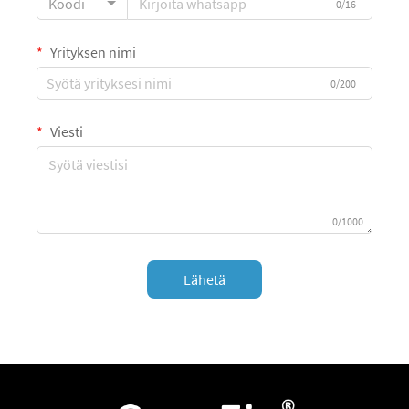
Koodi
0/16
Yrityksen nimi
0/200
Viesti
0/1000
Lähetä