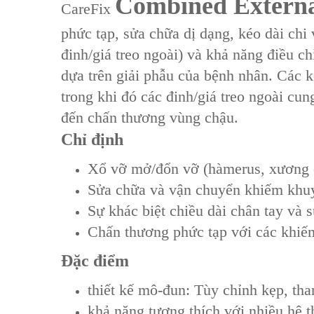
Combined External
CareFix
phức tạp, sửa chữa dị dạng, kéo dài chi 
đinh/giá treo ngoài) và khả năng điều ch
dựa trên giải phẫu của bệnh nhân. Các k
trong khi đó các đinh/giá treo ngoài cu
đến chấn thương vùng chậu.
Chỉ định‌
Xổ vỡ mở/đổn vỡ (hàmerus, xương c
Sửa chữa và vận chuyển khiếm khu
Sự khác biệt chiều dài chân tay và 
Chấn thương phức tạp với các khi
Đặc điểm
thiết kế mô-đun: Tùy chỉnh kẹp, tha
khả năng tương thích với nhiều h