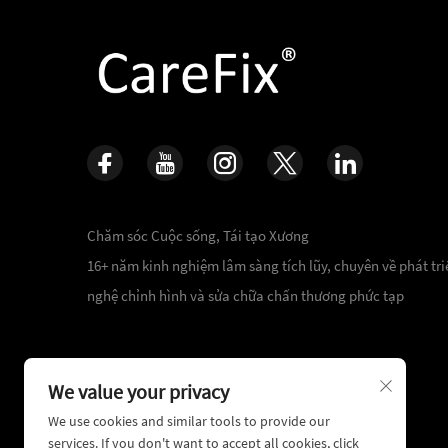
Chăm sóc Cuộc sống, Tái tạo Xương
16+ năm kinh nghiệm lâm sàng tích lũy, chuyên về phát tr
nghệ chỉnh hình và sửa chữa chấn thương phức tạp
We value your privacy
We use cookies and similar tools to provide our
services. If you don't want to accept all cookies, click