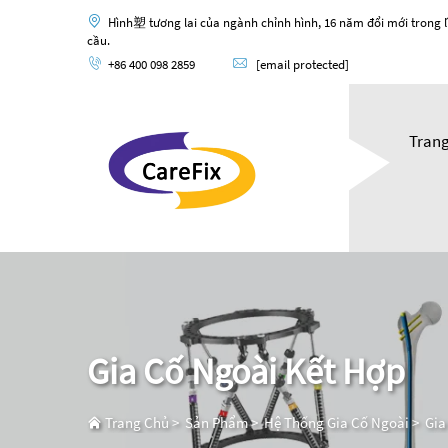
Hình塑 tương lai của ngành chỉnh hình, 16 năm đổi mới trong l
cầu.
+86 400 098 2859
[email protected]
Tran
Gia Cố Ngoài Kết Hợp
Trang Chủ
>
Sản Phẩm
>
Hệ Thống Gia Cố Ngoài
>
Gia