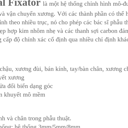
 Fixator‌
là một ‌hệ thống chỉnh hình mô-đu
và vận chuyển xương‌. Với các thành phần ‌có thể h
ỉnh ‌theo nhiều trục‌, nó cho phép các bác sĩ phẫu
ẹp hợp kim nhôm nhẹ và các thanh sợi carbon đảm 
ng cấp độ chính xác cố định qua nhiều chỉ định k
hậu, xương đùi, bán kính, tay/bàn chân, xương c
yết xương
sửa đổi biến dạng góc
ếm khuyết mô mềm
nh và chân trong phẫu thuật.
ệ thống: hệ thống 3mm/5mm/8mm