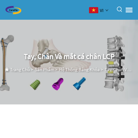
VI
Tay, Chân Và mắt cá chân LCP
Trang Chủ
>
Sản Phẩm
>
Hệ Thống Bảng Khóa
>
Tay, Chân Và mắt cá chân LCP