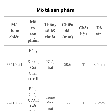
Mô tả sản phẩm
Mô
Mã
Thông
Chiều
tả
Chất
Đồ
tham
số kỹ
dài
sản
liệu
vít.
chiếu
thuật
(mm)
phẩm
Bảng
Ghép
Xương
Nhỏ,
77415621
59.6
T
3.5mm
Gót
trái
Chân
LCP Ⅲ
Bảng
Ghép
Trung
Xương
77415622
bình,
66
T
3.5mm
Gót
trái