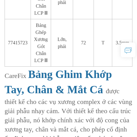
phải
Chân
LCP Ⅲ
Bảng
Ghép
Xương
Lớn,
77415723
72
T
3.5mm
Gót
phải
Chân
LCP Ⅲ
Bảng Ghim Khớp
CareFix
Tay, Chân & Mắt Cá
được
thiết kế cho các vụ xương complex ở các vùng
giải phẫu nhạy cảm. Với thiết kế theo cấu trúc
giải phẫu, nó khớp chính xác với độ cong của
xương tay, chân và mắt cá, cho phép cố định