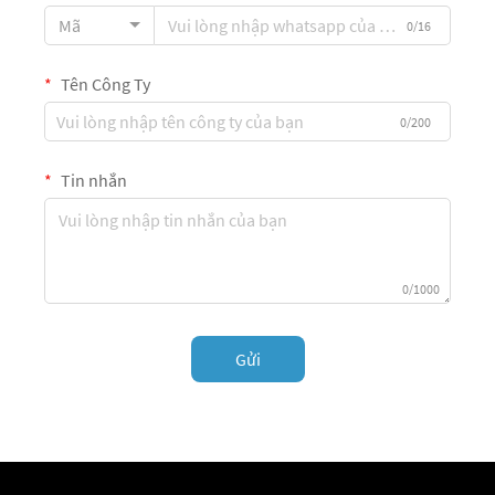
Mã
0/16
Tên Công Ty
0/200
Tin nhắn
0/1000
Gửi