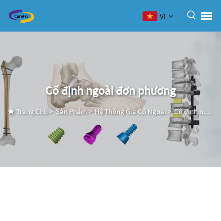
VI
Cố định ngoài đơn phương
Trang Chủ
>
Sản Phẩm
>
Hệ Thống Gia Cố Ngoài
>
Cố định ngoài đơn phương