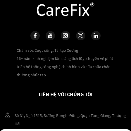
Chăm sóc Cuộc sống, Tái tạo Xương
16+ năm kinh nghiệm lâm sàng tích lũy, chuyên về phát
triển hệ thống công nghệ chỉnh hình và sửa chữa chấn
thương phức tạp
LIÊN HỆ VỚI CHÚNG TÔI
Số 31, Ngõ 1515, Đường Rongle Đông, Quận Tùng Giang, Thượng
Hải