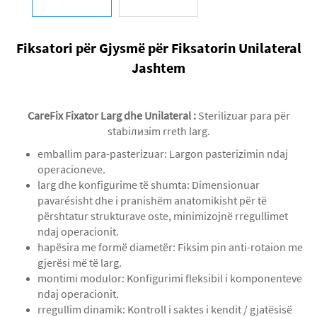
Fiksatori për Gjysmë për Fiksatorin Unilateral
Jashtem
CareFix Fixator Larg dhe Unilateral
:
Sterilizuar para për
stabiлизim rreth larg.
emballim para-pasterizuar: Largon pasterizimin ndaj
operacioneve.
larg dhe konfigurime të shumta: Dimensionuar
pavarésisht dhe i pranishëm anatomikisht për të
përshtatur strukturave oste, minimizojnë rregullimet
ndaj operacionit.
hapësira me formë diametër: Fiksim pin anti-rotaion me
gjerësi më të larg.
montimi modulor: Konfigurimi fleksibil i komponenteve
ndaj operacionit.
rregullim dinamik: Kontroll i saktes i kendit / gjatësisë