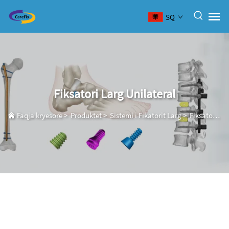
SQ
Fiksatori Larg Unilateral
Faqja kryesore
>
Produktet
>
Sistemi i Fikatorit Larg
>
Fiksatori Larg Unilateral