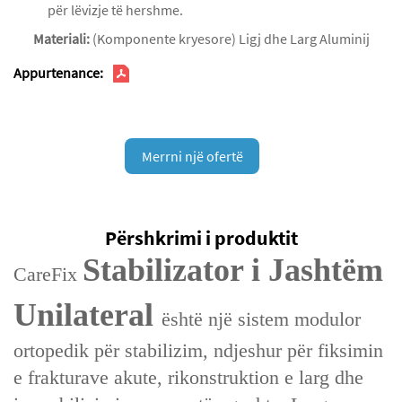
për lëvizje të hershme.
Materiali:
(Komponente kryesore) Ligj dhe Larg Aluminij
Appurtenance:
Merrni një ofertë
Përshkrimi i produktit
Stabilizator i Jashtëm
CareFix
Unilateral
është një sistem modulor
ortopedik për stabilizim, ndjeshur për fiksimin
e frakturave akute, rikonstruktion e larg dhe