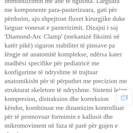
immobilizimin me ane të ngushta. Larguara
me komponente para-pasterizuara, gati për
përdorim, ajo shpejtson fluxet kirurgjike duke
larguar vonesat e pasterizimit. Dizajni i saj
'Diamond-Arc Clamp' (mekanizë fiksimi në
katër pikë) siguron stabilitet të pinsave pa
lëngje në anatomitë komplekse, ndërsa kater
madhësi specifike për pediatricë me
konfigurime të ndryshme të trajtuar
anatomikisht për të përputhet me precizion me
strukturat skeletore të ndryshme. Sistemi lejon
kompresion, distraksion dhe korreksion
këndor, kombinuar me dinamizim kontrolluar
për të promovuar formimin e kallusit dhe
mikromoviment në faza të parë për gujen e