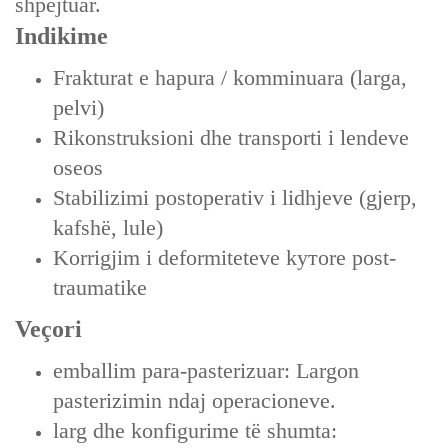
shpejtuar.
Indikime
Frakturat e hapura / komminuara (larga,
pelvi)
Rikonstruksioni dhe transporti i lendeve
oseos
Stabilizimi postoperativ i lidhjeve (gjerp,
kafshë, lule)
Korrigjim i deformiteteve kутore post-
traumatike
Veçori
emballim para-pasterizuar: Largon
pasterizimin ndaj operacioneve.
larg dhe konfigurime të shumta: