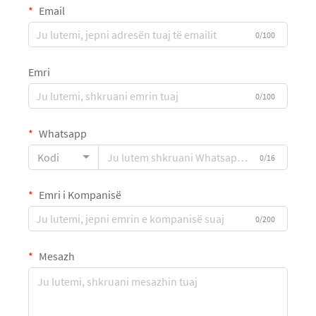
Email
0/100
Emri
0/100
Whatsapp
Kodi
0/16
Emri i Kompanisë
0/200
Mesazh