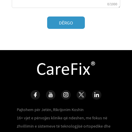
0/1000
DËRGO
Pajtohem për Jetën, Rikrijonim Koshin
16+ vjet e përvojjes klinike që ndeshen, me fokus në
zhvillimin e sistemeve të teknologjisë ortopedike dhe