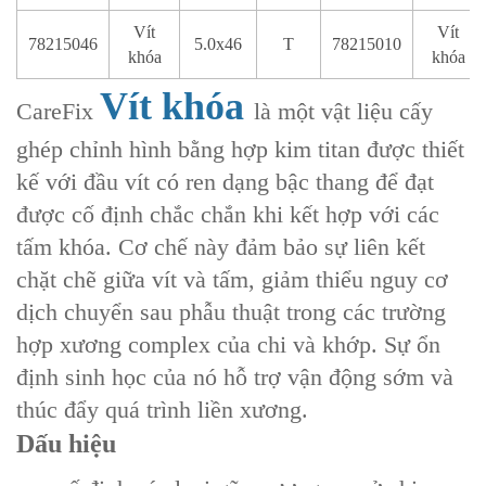
Vít
Vít
78215046
5.0x46
T
78215010
khóa
khóa
Vít khóa
CareFix
là một vật liệu cấy
ghép chỉnh hình bằng hợp kim titan được thiết
kế với đầu vít có ren dạng bậc thang để đạt
được cố định chắc chắn khi kết hợp với các
tấm khóa. Cơ chế này đảm bảo sự liên kết
chặt chẽ giữa vít và tấm, giảm thiểu nguy cơ
dịch chuyển sau phẫu thuật trong các trường
hợp xương complex của chi và khớp. Sự ổn
định sinh học của nó hỗ trợ vận động sớm và
thúc đẩy quá trình liền xương.
Dấu hiệu