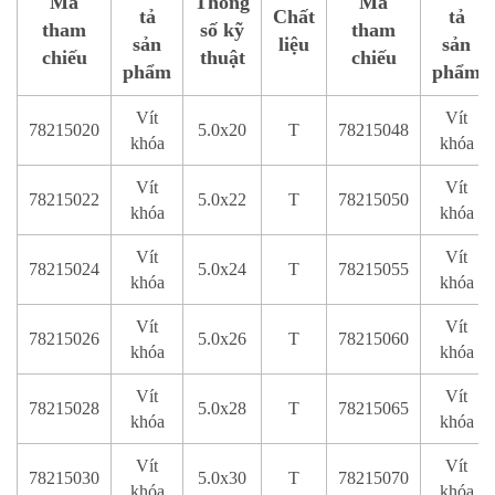
Mã
Thông
Mã
tả
Chất
tả
tham
số kỹ
tham
sản
liệu
sản
chiếu
thuật
chiếu
phẩm
phẩm
Vít
Vít
78215020
5.0x20
T
78215048
khóa
khóa
Vít
Vít
78215022
5.0x22
T
78215050
khóa
khóa
Vít
Vít
78215024
5.0x24
T
78215055
khóa
khóa
Vít
Vít
78215026
5.0x26
T
78215060
khóa
khóa
Vít
Vít
78215028
5.0x28
T
78215065
khóa
khóa
Vít
Vít
78215030
5.0x30
T
78215070
khóa
khóa