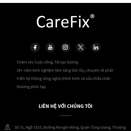
Chăm sóc Cuộc sống, Tái tạo Xương
16+ năm kinh nghiệm lâm sàng tích lũy, chuyên về phát
triển hệ thống công nghệ chỉnh hình và sửa chữa chấn
thương phức tạp
LIÊN HỆ VỚI CHÚNG TÔI
Số 31, Ngõ 1515, Đường Rongle Đông, Quận Tùng Giang, Thượng