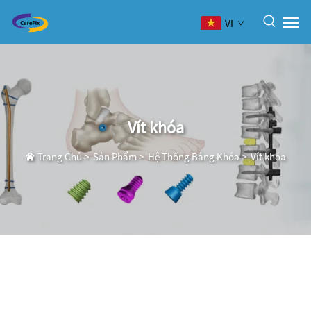
VI
Vít khóa
Trang Chủ
>
Sản Phẩm
>
Hệ Thống Bảng Khóa
>
Vít khóa