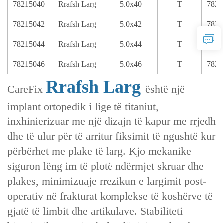
78215040
Rrafsh Larg
5.0x40
T
7821
78215042
Rrafsh Larg
5.0x42
T
7821
78215044
Rrafsh Larg
5.0x44
T
7821
78215046
Rrafsh Larg
5.0x46
T
7821
Rrafsh Larg
CareFix
është një
implant ortopedik i lige të titaniut,
inxhinierizuar me një dizajn të kapur me rrjedh
dhe të ulur për të arritur fiksimit të ngushtë kur
përbërhet me plake të larg. Kjo mekanike
siguron lëng im të plotë ndërmjet skruar dhe
plakes, minimizuaje rrezikun e largimit post-
operativ në frakturat komplekse të koshërve të
gjatë të limbit dhe artikulave. Stabiliteti