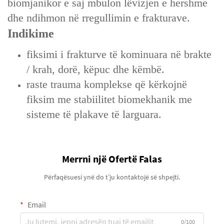
biomjanikor e saj mbulon lëvizjen e hershme
dhe ndihmon në rregullimin e frakturave.
Indikime
fiksimi i frakturve të kominuara në brakte
/ krah, dorë, këpuc dhe këmbë.
raste trauma komplekse që kërkojnë
fiksim me stabiilitet biomekhanik me
sisteme të plakave të larguara.
Merrni një Ofertë Falas
Përfaqësuesi ynë do t’ju kontaktojë së shpejti.
Email
0/100