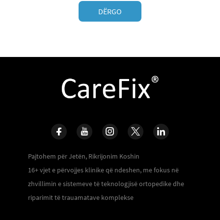
DËRGO
Pajtohem për Jetën, Rikrijonim Koshin
16+ vjet e përvojjes klinike që ndeshen, me fokus në
zhvillimin e sistemeve të teknologjisë ortopedike dhe
riparimit të trauamatave komplekse