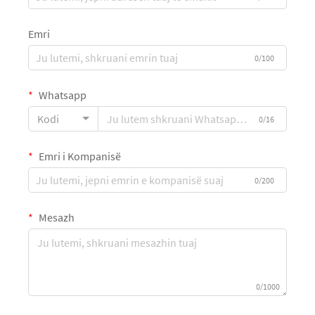
Emri
0/100
Whatsapp
Kodi
0/16
Emri i Kompanisë
0/200
Mesazh
0/1000