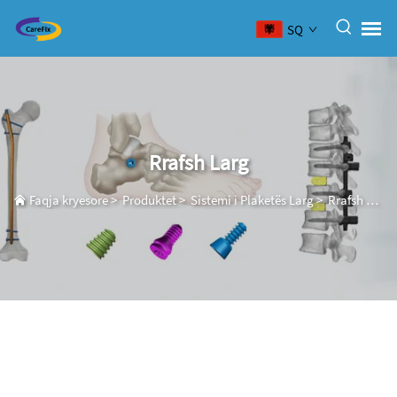
SQ
Rrafsh Larg
Faqja kryesore
>
Produktet
>
Sistemi i Plaketës Larg
>
Rrafsh Larg