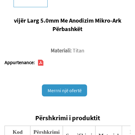
vijër Larg 5.0mm Me Anodizim Mikro-Ark
Përbashkët
Materiali:
Titan
Appurtenance:
Merrni një ofertë
Përshkrimi i produktit
Kod
Përshkrimi
K