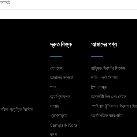
লোমারেট
দ্রুত লিঙ্ক
আমাদের পণ্য
হোমপেজ
বাহ্যিক ফিক্সেটর সিস্টেম
আমাদের সম্পর্কে
লকিং প্লেট সিস্টেম
পণ্য
পিন্সএনস্ক্রু
অ্যাপ্লিকেশন
অন্তর্বর্তী পিন এবং নেইল
সংবাদ
স্পাইনাল ইন্টারনাল ফিক্সেশন সিস
েডিক প্রযুক্তি সিস্টেম
প্রশ্নোত্তর
অর্থোপেডিক যন্ত্রপাতি
Sampark Kora
ব্লগ