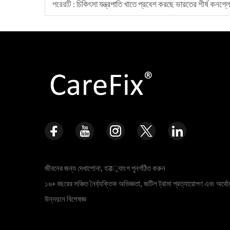
পরেরটি :
চিকিৎসা যন্ত্রপাতি খাতে প্রবেশ করছে ভারতের শীর্ষ কনগ্
জীবনের জন্য দেখাশোনা, হड়্যাংগ পুনর্গঠিত করুন
১৬+ বছরের সঞ্চিত নৈর্ব্যক্তিক অভিজ্ঞতা, জটিল ট্রামা প্রত্যারোপণ এবং অর্থোপ
উন্নয়নে বিশেষজ্ঞ