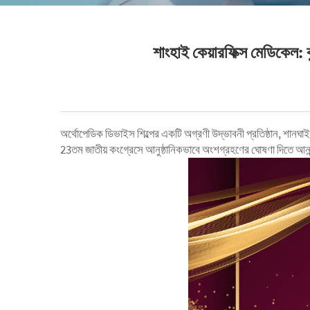
শাংহাই কেয়ারফিক্স মেডিকেল:
অর্থোপেডিক ডিভাইস শিল্পের একটি অগ্রণী উদ্ভাবনী প্রতিষ্ঠান, শানঘা
23তম জাতীয় কংগ্রেসে আনুষ্ঠানিকভাবে অংশগ্রহণের ঘোষণা দিতে আনন্