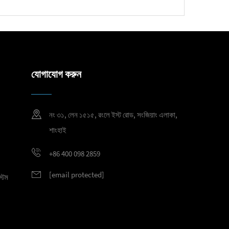
যোগাযোগ করুন
নং ৩১, লেন ১৫১৫, রংলে ইস্ট রোড, সংজিয়াং এলাকা,
শাংহাই
+86 400 098 2859
[email protected]
্টেম