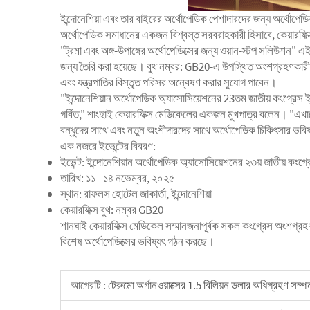
ইন্দোনেশিয়া এবং তার বাইরের অর্থোপেডিক পেশাদারদের জন্য অর্থোপেডিক চ
অর্থোপেডিক সমাধানের একজন বিশ্বস্ত সরবরাহকারী হিসাবে, কেয়ারফিক্স
"ট্রমা এবং অঙ্গ-উপাঙ্গের অর্থোপেডিক্সের জন্য ওয়ান-স্টপ সলিউশন"
জন্য তৈরি করা হয়েছে। বুথ নম্বর: GB20-এ উপস্থিত অংশগ্রহণকারীরা 
এবং যন্ত্রপাতির বিস্তৃত পরিসর অন্বেষণ করার সুযোগ পাবেন।
"ইন্দোনেশিয়ান অর্থোপেডিক অ্যাসোসিয়েশনের 23তম জাতীয় কংগ্রেস
গর্বিত," শাংহাই কেয়ারফিক্স মেডিকেলের একজন মুখপাত্র বলেন। "এখান
বন্ধুদের সাথে এবং নতুন অংশীদারদের সাথে অর্থোপেডিক চিকিৎসার ভ
এক নজরে ইভেন্টের বিবরণ:
ইভেন্ট: ইন্দোনেশিয়ান অর্থোপেডিক অ্যাসোসিয়েশনের ২৩য় জাতীয় কংগ্
তারিখ: ১১ - ১৪ নভেম্বর, ২০২৫
স্থান: রাফলস হোটেল জাকার্তা, ইন্দোনেশিয়া
কেয়ারফিক্স বুথ: নম্বর GB20
শানঘাই কেয়ারফিক্স মেডিকেল সম্মানজনাপূর্বক সকল কংগ্রেস অংশগ্রহ
বিশেষ অর্থোপেডিক্সের ভবিষ্যৎ গঠন করছে।
আগেরটি :
টেরুমো অর্গানওয়াক্সের 1.5 বিলিয়ন ডলার অধিগ্রহণ সম্পন