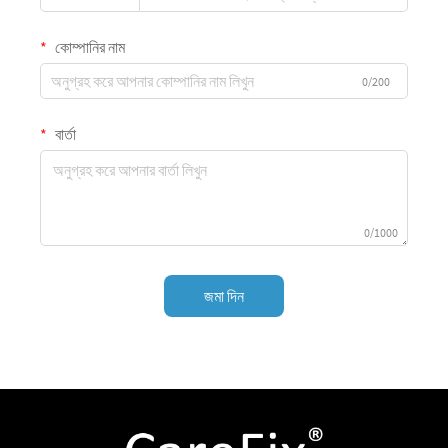
কোম্পানির নাম
0/200
বার্তা
0/1000
জমা দিন