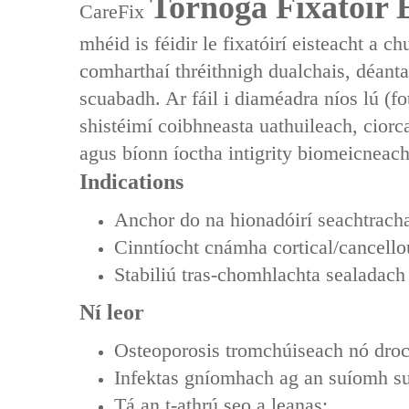
Tornóga Fixatóir E
CareFix
mhéid is féidir le fixatóirí eisteacht a 
‌comharthaí thréithnigh dualchais‌, déant
scuabadh. Ar fáil i ‌diaméadra níos lú‌ (f
shistéimí coibhneasta uathuileach, ciorca
agus bíonn íoctha intigrity biomeicneach
Indications‌
Anchor do na hionadóirí seachtracha 
Cinntíocht cnámha cortical/cancellou
Stabiliú tras-chomhlachta sealadac
Ní leor
Osteoporosis tromchúiseach nó droch
Infektas gníomhach ag an suíomh su
Tá an t-athrú seo a leanas: