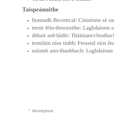
Taispeánuithe
fionnadh Bicortical: Cinntíonn sé r
treoir féin-threoraithe: Laghdaíonn
ábhair ard-láidir: Titáiniam/chrutha
tromláin níos tiubh: Freastal níos f
suíomh aon-thaobhach: Laghdaíonn s
Ríomhphost