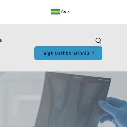
GA
a
Faigh Uathbhreithniú