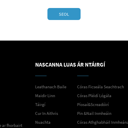
SEOL
NASCANNA LUAS
ÁR NTÁIRGÍ
Leathanach Baile
Córas Ficseála Seachtrach
Maidir Linn
Córas Pléidí Lógála
Táirgí
Píosaí&Screadóirí
Cur In Aithris
Pin &Nail Inmheáin
Nuachta
Córas Athghabháil Inmheán
 ar fhorbairt