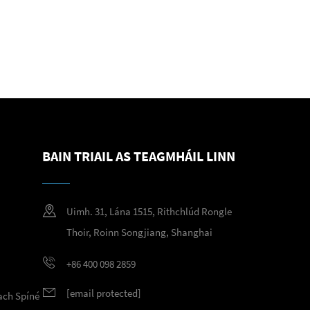
BAIN TRIAIL AS TEAGMHÁIL LINN
Uimh. 31, Lána 1515, Rithchlúd Rongle
Thoir, Roinn Songjiang, Shanghai
+86 400 098 2859
[email protected]
ach Spíné