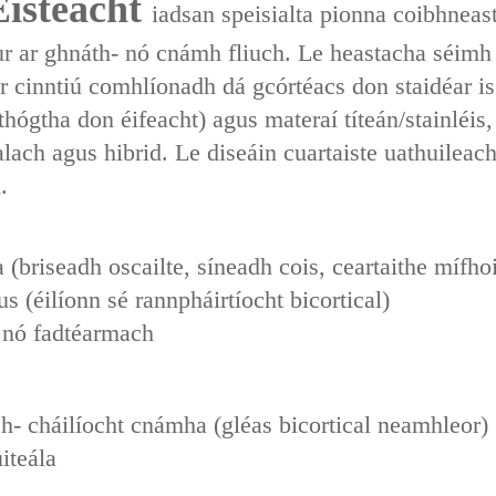
isteacht‌
iadsan speisialta ‌pionna coibhnea
chur ar ghnáth- nó cnámh fliuch. Le heastacha ‌séimh
ar cinntiú ‌comhlíonadh dá gcórtéacs‌ don staidéar 
othógtha don éifeacht) agus ‌materaí títeán/stainléi
lach agus hibrid. Le ‌diseáin cuartaiste uathuileac
.
(briseadh oscailte, síneadh cois, ceartaithe mífh
s (éilíonn sé rannpháirtíocht bicortical)
h nó fadtéarmach
- cháilíocht cnámha (gléas bicortical neamhleor)
iteála