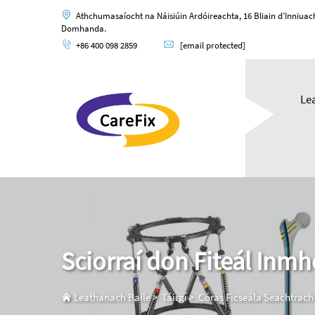
Athchumasaíocht na Náisiúin Ardóireachta, 16 Bliain d’Inniua
Domhanda.
+86 400 098 2859
[email protected]
Le
Sciorraí don Fiteál Inm
Leathanach Baile
>
Táirgí
>
Córas Ficseála Seachtrach