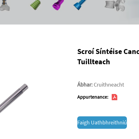
Scroí Síntéise Can
Tuillteach
Ábhar:
Cruithneacht
Appurtenance:
Faigh Uathbhreithniú