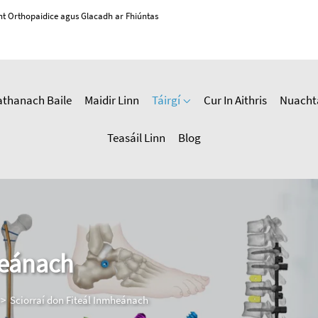
cht Orthopaidice agus Glacadh ar Fhiúntas
athanach Baile
Maidir Linn
Táirgí
Cur In Aithris
Nuacht
Teasáil Linn
Blog
heánach
>
Sciorraí don Fiteál Inmheánach