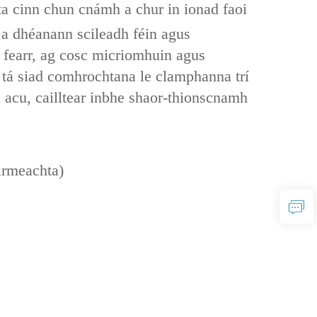
sta cinn chun cnámh a chur in ionad faoi
 a dhéanann scileadh féin‌ agus
is fearr, ag cosc micriomhuin agus
s‌, tá siad comhrochtana le clamphanna trí
h‌ acu, cailltear inbhe shaor-thionscnamh
oirmeachta)