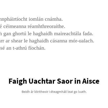
annpháirtíocht iomlán cnámha.
 sé céimeanna réamhthreoraithe.
ch gan ghortú le haghaidh maireachtála fada.
earr ar shear le haghaidh cásanna mór-ualach.
é an t-athrú fíochán.
Faigh Uachtar Saor in Aisce
Beidh ár léiritheoir i dteagmháil leat go luath.