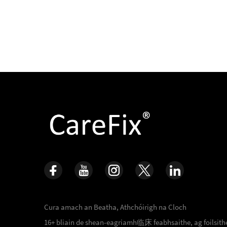
Cura amach an Beatha, Athchóirigh na Cloch
16+ bliain de shean-eagriamh临床 feabhsaithe, ag foilsithe