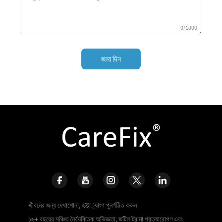
0/1000
জমা দিন
জীবনের জন্য দেখাশোনা, হड়্যাংগ পুনর্গঠিত করুন
১৬+ বছরের সঞ্চিত নৈর্ব্যক্তিক অভিজ্ঞতা, জটিল ট্রামা প্রত্যারোপণ এবং