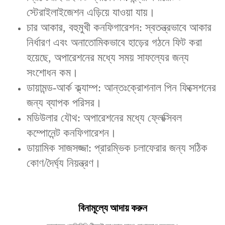
স্টেরাইলাইজেশন এড়িয়ে যাওয়া যায়।
‌‌চার আকার, বহুমুখী কনফিগারেশন‌: স্বতন্ত্রভাবে আকার
নির্ধারণ এবং অনাতোমিকভাবে হাড়ের গঠনে ফিট করা
হয়েছে, অপারেশনের মধ্যে সময় সাফল্যের জন্য
সংশোধন কম।
‌ডায়ামন্ড-আর্ক ক্ল্যাম্প‌: আন্তঃক্রোশনাল পিন ফিক্সেশনের
জন্য ব্যাপক পরিসর।
‌মডিউলার যৌথ‌: অপারেশনের মধ্যে ফ্লেক্সিবল
কম্পোনেন্ট কনফিগারেশন।
‌ডায়ামিক সাজসজ্জা‌: প্রারম্ভিক চলাফেরার জন্য সঠিক
কোণ/দৈর্ঘ্য নিয়ন্ত্রণ।
বিনামূল্যে আদায় করুন