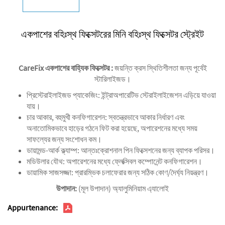
একপাশের বহিঃস্থ ফিক্সেটরের মিনি বহিঃস্থ ফিক্সেটর স্ট্রেইট
CareFix একপাশের বাহ্যিক ফিক্সেটর
:
জয়ন্তি ক্রস স্থিতিশীলতা জন্য পূর্বেই
স্টারিলাইজড।
প্রিস্টেরাইলাইজড প্যাকেজিং: ইন্ট্রাঅপারেটিভ স্টেরাইলাইজেশন এড়িয়ে যাওয়া
যায়।
‌‌চার আকার, বহুমুখী কনফিগারেশন‌: স্বতন্ত্রভাবে আকার নির্ধারণ এবং
অনাতোমিকভাবে হাড়ের গঠনে ফিট করা হয়েছে, অপারেশনের মধ্যে সময়
সাফল্যের জন্য সংশোধন কম।
‌ডায়ামন্ড-আর্ক ক্ল্যাম্প‌: আন্তঃক্রোশনাল পিন ফিক্সেশনের জন্য ব্যাপক পরিসর।
‌মডিউলার যৌথ‌: অপারেশনের মধ্যে ফ্লেক্সিবল কম্পোনেন্ট কনফিগারেশন।
‌ডায়ামিক সাজসজ্জা‌: প্রারম্ভিক চলাফেরার জন্য সঠিক কোণ/দৈর্ঘ্য নিয়ন্ত্রণ।
উপাদান:
(মূল উপাদান) অ্যালুমিনিয়াম এ্যালোই
Appurtenance: