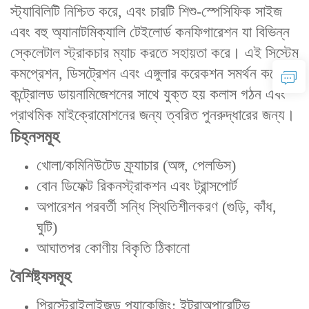
স্ট্যাবিলিটি নিশ্চিত করে, এবং চারটি শিশু-স্পেসিফিক সাইজ
এবং বহু অ্যানাটমিক্যালি টেইলোর্ড কনফিগারেশন যা বিভিন্ন
স্কেলেটাল স্ট্রাকচার ম্যাচ করতে সহায়তা করে। এই সিস্টেম
কমপ্রেশন, ডিসট্রেশন এবং এঙ্গুলার করেকশন সমর্থন করে, যা
কন্ট্রোলড ডায়নামিজেশনের সাথে যুক্ত হয় কলাস গঠন এবং
প্রাথমিক মাইক্রোমোশনের জন্য ত্বরিত পুনরুদ্ধারের জন্য।
চিহ্নসমূহ
খোলা/কমিনিউটেড ফ্র্যাচার (অঙ্গ, পেলভিস)
বোন ডিফেক্ট রিকনস্ট্রাকশন এবং ট্রান্সপোর্ট
অপারেশন পরবর্তী সন্ধি স্থিতিশীলকরণ (গুড়ি, কাঁধ,
ঘুটি)
আঘাতপর কোণীয় বিকৃতি ঠিকানো
বৈশিষ্ট্যসমূহ
প্রিস্টেরাইলাইজড প্যাকেজিং: ইন্ট্রাঅপারেটিভ