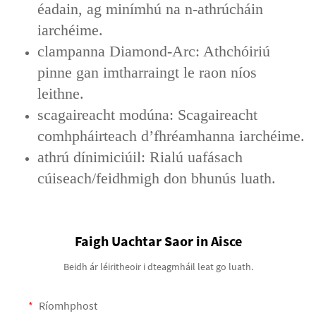
éadain, ag minímhú na n-athrúcháin
iarchéime.
clampanna Diamond-Arc: Athchóiriú
pinne gan imtharraingt le raon níos
leithne.
scagaireacht modúna: Scagaireacht
comhpháirteach d’fhréamhanna iarchéime.
athrú dínimiciúil: Rialú uafásach
cúiseach/feidhmigh don bhunús luath.
Faigh Uachtar Saor in Aisce
Beidh ár léiritheoir i dteagmháil leat go luath.
Ríomhphost