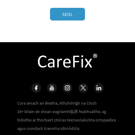
SEOL
Cura amach an Beatha, Athchóirigh na Cloch
16+ bliain de shean-eagriamh临床 feabhsaithe, ag
foilsithe ar fhorbairt chóras teicneolaíochta ortopaidice
agus cumdach traomha idirnódúla