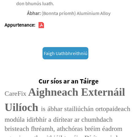
don bhunús luath.
Ábhar:
(Bonnta príomh) Aluminium Alloy
Appurtenance:
Faigh Uathbhreithniú
Cur síos ar an Táirge
Aighneach Externáil
CareFix
Uilíoch
is ábhar stailiúchán ortopaideach
modúla idirbhír a dírítear ar chumhdach
bristeach fhréamh, athchóras bréim éadrom