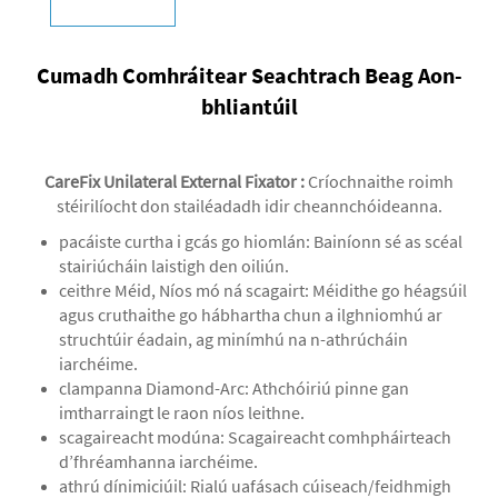
Cumadh Comhráitear Seachtrach Beag Aon-
bhliantúil
CareFix Unilateral External Fixator
:
Críochnaithe roimh
stéirilíocht don stailéadadh idir cheannchóideanna.
pacáiste curtha i gcás go hiomlán: Bainíonn sé as scéal
stairiúcháin laistigh den oiliún.
ceithre Méid, Níos mó ná scagairt: Méidithe go héagsúil
agus cruthaithe go hábhartha chun a ilghniomhú ar
struchtúir éadain, ag minímhú na n-athrúcháin
iarchéime.
clampanna Diamond-Arc: Athchóiriú pinne gan
imtharraingt le raon níos leithne.
scagaireacht modúna: Scagaireacht comhpháirteach
d’fhréamhanna iarchéime.
athrú dínimiciúil: Rialú uafásach cúiseach/feidhmigh