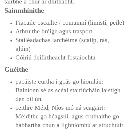
tairbhe a chur ar dhífhabht.
Sainmhínithe
Fiacaile oscailte / comainní (limistí, peile)
Athruithe bréige agus trasport
Stailéadachas iarchéime (scailp, rás,
glúin)
Cóiriú deifirtheacht fostaíochta
Gnéithe
pacáiste curtha i gcás go hiomlán:
Bainíonn sé as scéal stairiúcháin laistigh
den oiliún.
ceithre Méid, Níos mó ná scagairt:
Méidithe go héagsúil agus cruthaithe go
hábhartha chun a ilghniomhú ar struchtúir