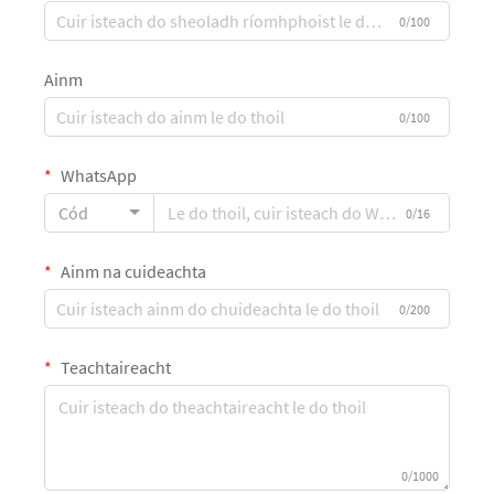
0/100
Ainm
0/100
WhatsApp
Cód
0/16
Ainm na cuideachta
0/200
Teachtaireacht
0/1000