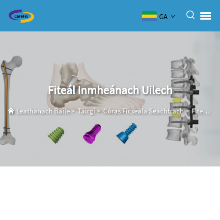
GA
Fiteál Inmheánach Uilech
Leathanach Baile
>
Táirgí
>
Córas Ficseála Seachtrach
>
Fiteál Inmheánach Uilech