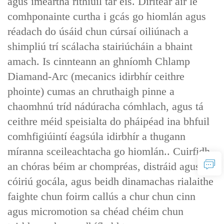
agus imeartha rithiúil tar éis. Dírítear air le
comhponainte curtha i gcás go hiomlán agus
réadach do úsáid chun cúrsaí oiliúnach a
shimpliú trí scálacha stairiúcháin a bhaint
amach. Is cinnteann an ghníomh Chlamp
Diamand-Arc (mecanics idirbhír ceithre
phointe) cumas an chruthaigh pinne a
chaomhnú tríd nádúracha cómhlach, agus tá
ceithre méid speisialta do pháipéad ina bhfuil
comhfigiúintí éagsúla idirbhír a thugann
míranna sceileachtacha go hiomlán.. Cuirfidh
an chóras béim ar chompréas, distráid agus
cóiriú gocála, agus beidh dinamachas rialaithe
faighte chun foirm callús a chur chun cinn
agus micromotion sa chéad chéim chun