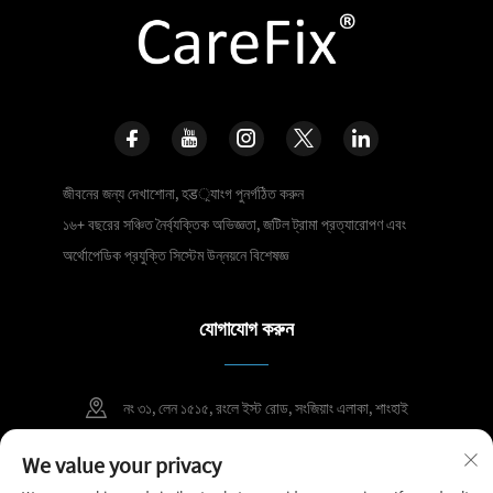
জীবনের জন্য দেখাশোনা, হड়্যাংগ পুনর্গঠিত করুন
১৬+ বছরের সঞ্চিত নৈর্ব্যক্তিক অভিজ্ঞতা, জটিল ট্রামা প্রত্যারোপণ এবং
অর্থোপেডিক প্রযুক্তি সিস্টেম উন্নয়নে বিশেষজ্ঞ
যোগাযোগ করুন
নং ৩১, লেন ১৫১৫, রংলে ইস্ট রোড, সংজিয়াং এলাকা, শাংহাই
+86 400 098 2859
We value your privacy