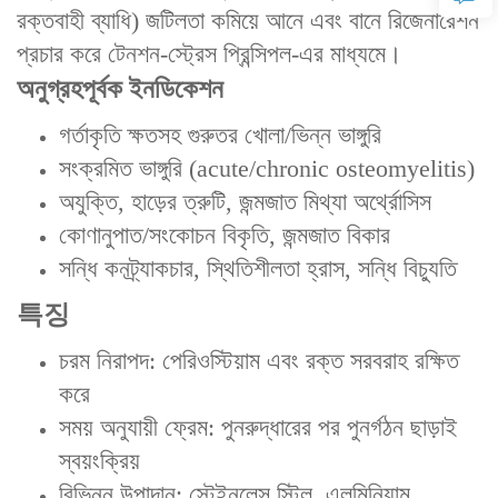
রক্তবাহী ব্যাধি) জটিলতা কমিয়ে আনে এবং বানে রিজেনারেশন
প্রচার করে ‌টেনশন-স্ট্রেস প্রিন্সিপল‌-এর মাধ্যমে।
অনুগ্রহপূর্বক ইনডিকেশন‌
গর্তাকৃতি ক্ষতসহ গুরুতর খোলা/ভিন্ন ভাঙ্গুরি
সংক্রমিত ভাঙ্গুরি (acute/chronic osteomyelitis)
অযুক্তি, হাড়ের ত্রুটি, জন্মজাত মিথ্যা অর্থ্রোসিস
কোণানুপাত/সংকোচন বিকৃতি, জন্মজাত বিকার
সন্ধি কনট্র্যাকচার, স্থিতিশীলতা হ্রাস, সন্ধি বিচ্যুতি
특징‌
‌চরম নিরাপদ‌: পেরিওস্টিয়াম এবং রক্ত সরবরাহ রক্ষিত
করে
‌সময় অনুযায়ী ফ্রেম‌: পুনরুদ্ধারের পর পুনর্গঠন ছাড়াই
স্বয়ংক্রিয়
‌বিভিন্ন উপাদান‌: স্টেইনলেস স্টিল, এলুমিনিয়াম