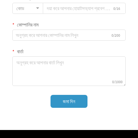
কোড
0/16
কোম্পানির নাম
0/200
বার্তা
0/1000
জমা দিন