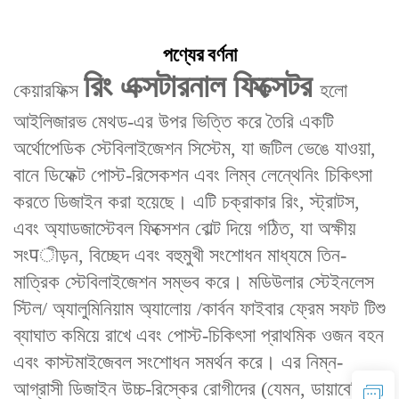
পণ্যের বর্ণনা
রিং এক্সটারনাল ফিক্সেটর‌
কেয়ারফিক্স
হলো
‌আইলিজারভ মেথড‌-এর উপর ভিত্তি করে তৈরি একটি
‌অর্থোপেডিক স্টেবিলাইজেশন সিস্টেম‌, যা ‌জটিল ভেঙে যাওয়া,
বানে ডিফেক্ট পোস্ট-রিসেকশন এবং লিম্ব লেন্থেনিং‌ চিকিৎসা
করতে ডিজাইন করা হয়েছে। এটি ‌চক্রাকার রিং, স্ট্রাটস,
এবং অ্যাডজাস্টেবল ফিক্সেশন বোল্ট‌ দিয়ে গঠিত, যা অক্ষীয়
সংपীড়ন, বিচ্ছেদ এবং বহুমুখী সংশোধন মাধ্যমে তিন-
মাত্রিক স্টেবিলাইজেশন সম্ভব করে। মডিউলার স্টেইনলেস
স্টিল/ অ্যালুমিনিয়াম অ্যালোয় /কার্বন ফাইবার ফ্রেম সফট টিশু
ব্যাঘাত কমিয়ে রাখে এবং পোস্ট-চিকিৎসা ‌প্রাথমিক ওজন বহন‌
এবং ‌কাস্টমাইজেবল সংশোধন‌ সমর্থন করে। এর ‌নিম্ন-
আগ্রাসী ডিজাইন‌ উচ্চ-রিস্কের রোগীদের (যেমন, ডায়াবেটিস,