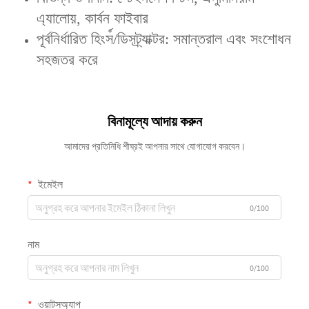
এ্যালোয়, কার্বন ফাইবার
‌পূর্বনির্ধারিত হিংস์/ডিসট্র্যাক্টর‌: সমান্তরাল এবং সংশোধন
সহজতর করে
বিনামূল্যে আদায় করুন
আমাদের প্রতিনিধি শীঘ্রই আপনার সাথে যোগাযোগ করবেন।
ইমেইল
0/100
নাম
0/100
ওয়াটসঅ্যাপ