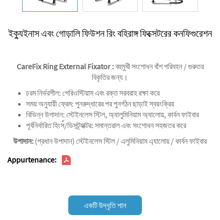
ইক্যুইনাস এবং গোড়ালি ফিউশন রিং বহিরাঙ্গ ফিক্সেটরের কনফিগুরেশন
CareFix Ring External Fixator
:
বহুমুখী সংশোধন বাঁশ পরিবহন / গুরুতর
বিকৃতির জন্য।
চরম নির্ভরশীল‌: পেরিওস্টিয়াম এবং রক্ত সরবরাহ রক্ষা করে
‌সময় অনুযায়ী ফ্রেম‌: পুনরুদ্ধারের পর পুনর্গঠন ছাড়াই স্বয়ংক্রিয়
বিভিন্ন উপাদান‌: স্টেইনলেস স্টিল, অ্যালুমিনিয়াম অ্যালোয়, কার্বন ফাইবার
‌পূর্বনির্ধারিত হিংস์/ডিসট্র্যাক্টর‌: সমান্তরাল এবং সংশোধন সহজতর করে
উপাদান:
(প্রধান উপাদান) স্টেইনলেস স্টিল / এলুমিনিয়াম এ্যালোয় / কার্বন ফাইবার
Appurtenance:
একটি উদ্ধৃতি পান