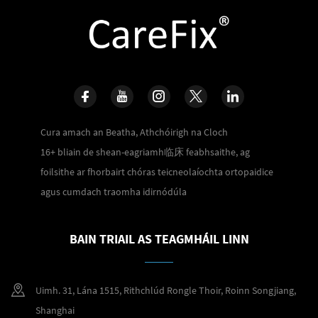
Cura amach an Beatha, Athchóirigh na Cloch
16+ bliain de shean-eagriamh临床 feabhsaithe, ag
foilsithe ar fhorbairt chóras teicneolaíochta ortopaidice
agus cumdach traomha idirnódúla
BAIN TRIAIL AS TEAGMHÁIL LINN
Uimh. 31, Lána 1515, Rithchlúd Rongle Thoir, Roinn Songjiang,
Shanghai