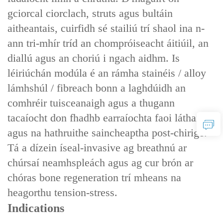
gciorcal ciorclach, struts agus bultáin
aitheantais, cuirfidh sé stailiú trí shaol ina n-
ann tri-mhír tríd an chompróiseacht áitiúil, an
diallú agus an choriú i ngach aidhm. Is
léiriúchán modúla é an rámha stainéis / alloy
lámhshúl / fibreach bonn a laghdúidh an
comhréir tuisceanaigh agus a thugann
tacaíocht don fhadhb earraíochta faoi láthair
agus na hathruithe saincheaptha post-chirige.
Tá a dízein íseal-invasive ag breathnú ar
chúrsaí neamhspleách agus ag cur brón ar
chóras bone regeneration trí mheans na
heagorthu tension-stress.
Indications‌