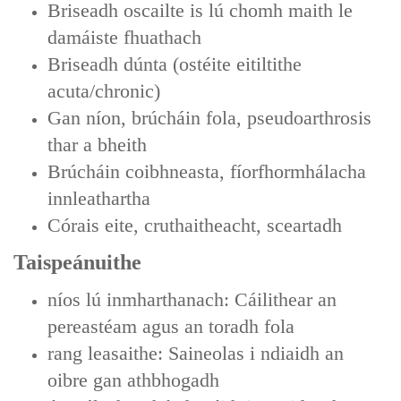
Briseadh oscailte is lú chomh maith le
damáiste fhuathach
Briseadh dúnta (ostéite eitiltithe
acuta/chronic)
Gan níon, brúcháin fola, pseudoarthrosis
thar a bheith
Brúcháin coibhneasta, fíorfhormhálacha
innleathartha
Córais eite, cruthaitheacht, sceartadh
Taispeánuithe
níos lú inmharthanach: Cáilithear an
pereastéam agus an toradh fola
rang leasaithe: Saineolas i ndiaidh an
oibre gan athbhogadh