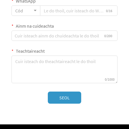
WhatsApp
Cód
0/16
Ainm na cuideachta
0/200
Teachtaireacht
0/1000
SEOL