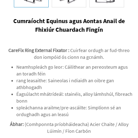
Cumraíocht Equinus agus Aontas Anail de
Fhixiúr Chuardach Fingín
CareFix Ring External Fixator
:
Cuirfear ordugh ar fud-threo
don iompóid ós cionn na gcnámh.
Neamhspleách go leor: Cáilithear an pereosteum agus
an toradh féin
rang leasaithe: Saineolas i ndiaidh an oibre gan
athbhogadh
Éagsúlacht mhátrídeál: stainéis, alloy lámhshúl, fibreach
bonn
spleáchanna arailme/pre-ascáilte: Simplíonn sé an
ordughadh agus an leasú
Ábhar:
(Comhponnta príobháideacha) Acier Chaite / Alloy
Lúimín / Fíon Carbón