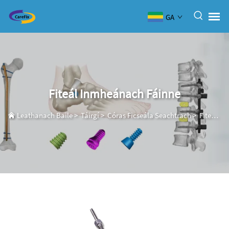
GA
Fiteál Inmheánach Fáinne
Leathanach Baile
>
Táirgí
>
Córas Ficseála Seachtrach
>
Fiteál Inmheánach Fáinne