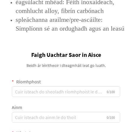
éagsúlacht mhéad: Féith inoxaideach,
comhlucht alloy, fibrín carbónach
spleáchanna arailme/pre-ascáilte:
Simplíonn sé an ordughadh agus an leasú
Faigh Uachtar Saor in Aisce
Beidh ár léiritheoir i dteagmháil leat go luath.
Ríomhphost
0/100
Ainm
0/100