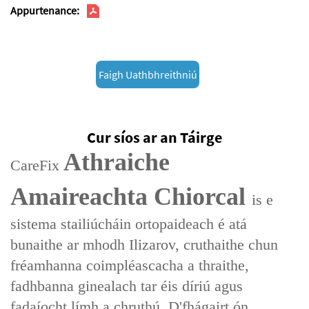
Appurtenance:
Faigh Uathbhreithniú
Cur síos ar an Táirge
Athraiche
CareFix
Amaireachta Chiorcal
is e
sistema stailiúcháin ortopaideach é atá
bunaithe ar mhodh Ilizarov, cruthaithe chun
fréamhanna coimpléascacha a thraithe,
fadhbanna ginealach tar éis díriú agus
fadaíocht límh a chruthú. D'fhágairt ón