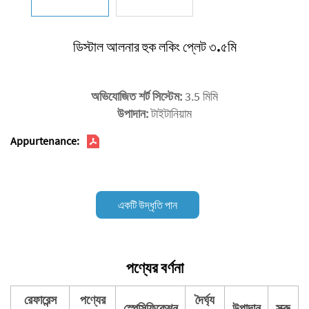
ডিস্টাল আলনার হুক লকিং প্লেট ৩.৫মি
অভিযোজিত শর্ট সিস্টেম:
3.5 মিমি
উপাদান:
টাইটানিয়াম
Appurtenance:
একটি উদ্ধৃতি পান
পণ্যের বর্ণনা
রেফারেন্স
পণ্যের
দৈর্ঘ্য
স্পেসিফিকেশন
উপাদান
স্ক্রু