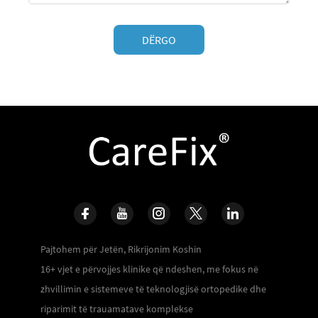
DËRGO
Pajtohem për Jetën, Rikrijonim Koshin
16+ vjet e përvojjes klinike që ndeshen, me fokus në
zhvillimin e sistemeve të teknologjisë ortopedike dhe
riparimit të trauamatave komplekse