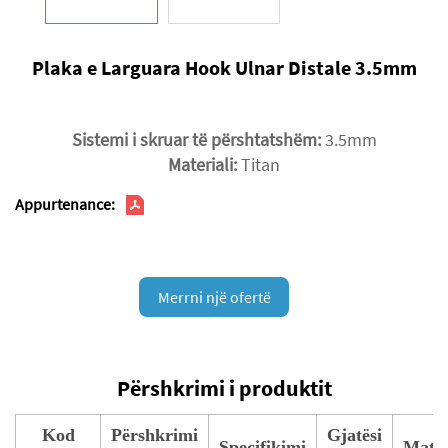
Plaka e Larguara Hook Ulnar Distale 3.5mm
Sistemi i skruar të përshtatshëm:
3.5mm
Materiali:
Titan
Appurtenance:
Merrni një ofertë
Përshkrimi i produktit
Kod
Përshkrimi
Gjatësi
Specifikimi
Mater