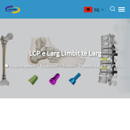
SQ
LCP e Larg Limbit të Larg
Faqja kryesore
>
Produktet
>
Sistemi i Plaketës Larg
>
LCP e Larg Limbit të Larg