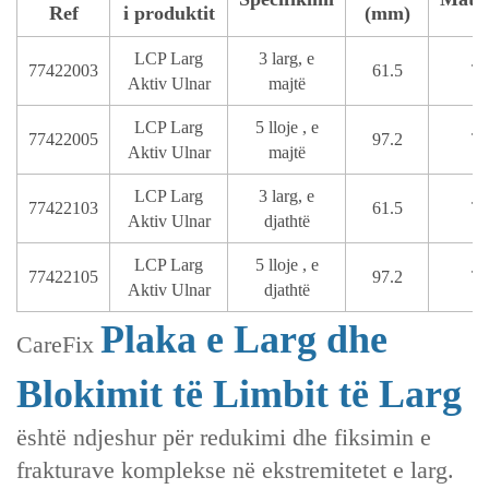
Ref
i produktit
(mm)
LCP Larg
3 larg, e
77422003
61.5
T
Aktiv Ulnar
majtë
LCP Larg
5 lloje , e
77422005
97.2
T
Aktiv Ulnar
majtë
LCP Larg
3 larg, e
77422103
61.5
T
Aktiv Ulnar
djathtë
LCP Larg
5 lloje , e
77422105
97.2
T
Aktiv Ulnar
djathtë
Plaka e Larg dhe
CareFix
Blokimit të Limbit të Larg
është ndjeshur për redukimi dhe fiksimin e
frakturave komplekse në ekstremitetet e larg.