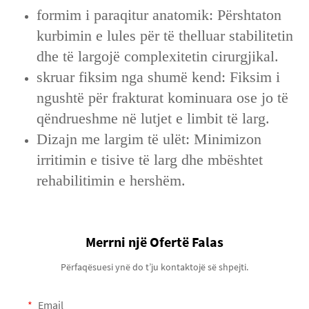
formim i paraqitur anatomik: Përshtaton
kurbimin e lules për të thelluar stabilitetin
dhe të largojë complexitetin cirurgjikal.
skruar fiksim nga shumë kend: Fiksim i
ngushtë për frakturat kominuara ose jo të
qëndrueshme në lutjet e limbit të larg.
Dizajn me largim të ulët: Minimizon
irritimin e tisive të larg dhe mbështet
rehabilitimin e hershëm.
Merrni një Ofertë Falas
Përfaqësuesi ynë do t’ju kontaktojë së shpejti.
Email