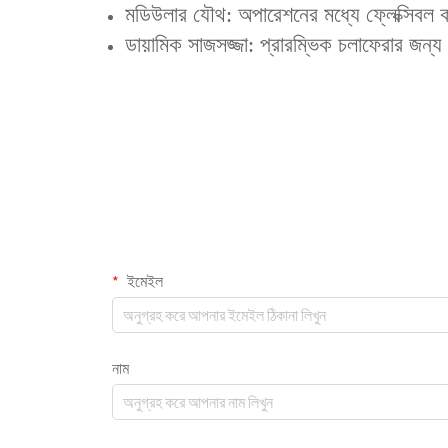
‌মডিউলার যৌথ‌: অপারেশনের মধ্যে ফ্লেক্সিবল
‌ডায়ামিক সাজসজ্জা‌: প্রারম্ভিক চলাফেরার জন্য 
ইমেইল
নাম