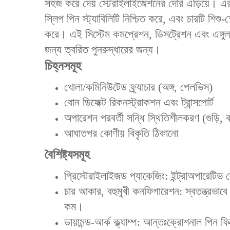
সহজ করে দেয় স্টেরাইলাইজেশনের দেরি এড়িয়ে। এর ডায
স্লিপ পিন স্ট্যাবিলিটি নিশ্চিত করে, এবং চারটি শিশ
করে। এই সিস্টেম কমপ্রেশন, ডিসট্রেশন এবং এঙ্গুল
জন্য ত্বরিত পুনরুদ্ধারের জন্য।
চিহ্নসমূহ
খোলা/কমিনিউটেড ফ্র্যাচার (অঙ্গ, পেলভিস)
বোন ডিফেক্ট রিকনস্ট্রাকশন এবং ট্রান্সপোর্ট
অপারেশন পরবর্তী সন্ধি স্থিতিশীলকরণ (গুড়ি, কা
আঘাতপর কোণীয় বিকৃতি ঠিকানো
বৈশিষ্ট্যসমূহ
প্রিস্টেরাইলাইজড প্যাকেজিং: ইন্ট্রাঅপারেটিভ 
‌‌চার আকার, বহুমুখী কনফিগারেশন‌: স্বতন্ত্র
কম।
‌ডায়ামন্ড-আর্ক ক্ল্যাম্প‌: আন্তঃক্রোশনাল পিন