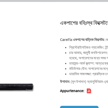
একপাশের বহিঃস্থ ফিক্সেটর
CareFix একপাশের বাহ্যিক ফিক্সেটর
:
জ
প্রিস্টেরাইলাইজড প্যাকেজিং: ইন্
‌‌চার আকার, বহুমুখী কনফিগারেশন‌
হয়েছে, অপারেশনের মধ্যে সময
‌ডায়ামন্ড-আর্ক ক্ল্যাম্প‌: আন্ত
‌মডিউলার যৌথ‌: অপারেশনের মধ্য
‌ডায়ামিক সাজসজ্জা‌: প্রারম্ভিক 
উপাদান:
(মূল উপাদান) অ্যালুমিনিয়াম এ্
Appurtenance: