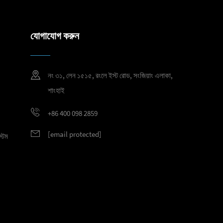
যোগাযোগ করুন
নং ৩১, লেন ১৫১৫, রংলে ইস্ট রোড, সংজিয়াং এলাকা,
শাংহাই
+86 400 098 2859
[email protected]
্টেম