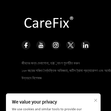
জীবনের জন্য দেখাশোনা, হड়্যাংগ পুনর্গঠিত করুন
১৬+ বছরের সঞ্চিত নৈর্ব্যক্তিক অভিজ্ঞতা, জটিল ট্রামা প্রত্যারোপণ এবং অর্থোপ
উন্নয়নে বিশেষজ্ঞ
We value your privacy
We use cookies and similar tools to provide our