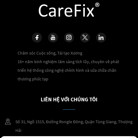
Chăm sóc Cuộc sống, Tái tạo Xương
16+ năm kinh nghiệm lâm sàng tích lũy, chuyên về phát
triển hệ thống công nghệ chỉnh hình và sửa chữa chấn
thương phức tạp
LIÊN HỆ VỚI CHÚNG TÔI
Số 31, Ngõ 1515, Đường Rongle Đông, Quận Tùng Giang, Thượng
Hải