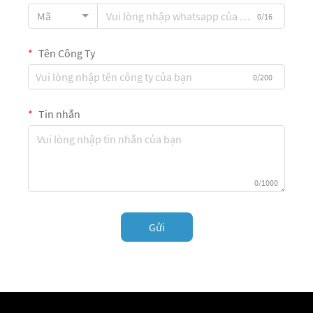
Mã
0/16
Tên Công Ty
0/200
Tin nhắn
0/1000
Gửi