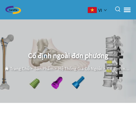
VI
Cố định ngoài đơn phương
Trang Chủ
>
Sản Phẩm
>
Hệ Thống Gia Cố Ngoài
>
Cố định ngoài đơn phương