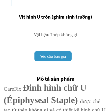
Vít hình U tròn (ghim sinh trưởng)
Vật liệu:
Thép không gỉ
Yêu cầu báo giá
Mô tả sản phẩm
Đinh hình chữ U
CareFix
(Épiphyseal Staple)
được chế
tạo từ thép không gỉ và có thiết kế hình chữ U