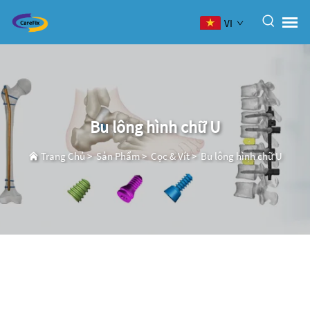
VI
Bu lông hình chữ U
Trang Chủ
>
Sản Phẩm
>
Cọc & Vít
>
Bu lông hình chữ U