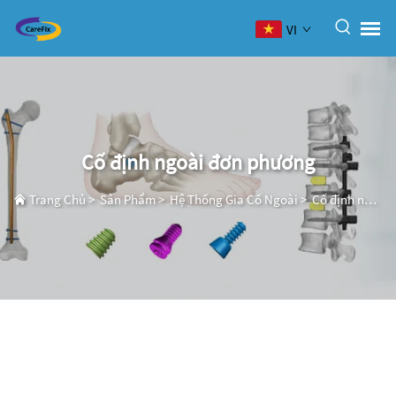
VI
Cố định ngoài đơn phương
Trang Chủ
>
Sản Phẩm
>
Hệ Thống Gia Cố Ngoài
>
Cố định ngoài đơn phương