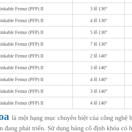
nkable Femur (PFP) II
3 lỗ 130°
nkable Femur (PFP) II
4 lỗ 130°
nkable Femur (PFP) II
5 lỗ 130°
nkable Femur (PFP) II
7 lỗ 130°
nkable Femur (PFP) II
2 lỗ 140°
nkable Femur (PFP) II
3 lỗ 140°
nkable Femur (PFP) II
4 lỗ 140°
nkable Femur (PFP) II
3 lỗ 140°
nkable Femur (PFP) II
4 lỗ 140°
hoa
là một hạng mục chuyên biệt của công nghệ bả
 đang phát triển. Sử dụng ‌bảng cố định khóa có hì