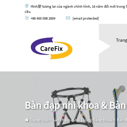
Hình塑 tương lai của ngành chỉnh hình, 16 năm đổi mới trong l
cầu.
+86 400 098 2859
[email protected]
Tran
Bàn đạp nhi khoa & Bàn
Trang Chủ
>
Sản Phẩm
>
Hệ Thống Bảng Khóa
>
Bàn đ