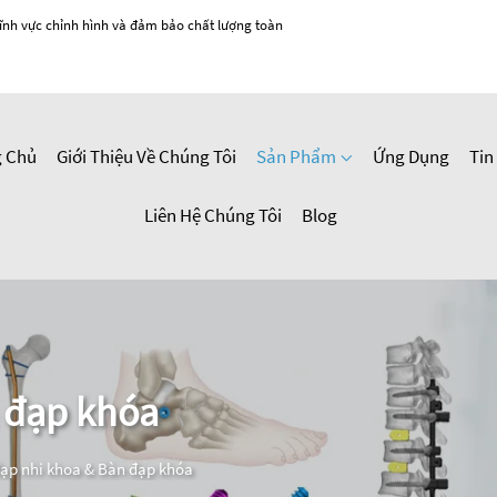
ĩnh vực chỉnh hình và đảm bảo chất lượng toàn
g Chủ
Giới Thiệu Về Chúng Tôi
Sản Phẩm
Ứng Dụng
Tin
Liên Hệ Chúng Tôi
Blog
 đạp khóa
ạp nhi khoa & Bàn đạp khóa