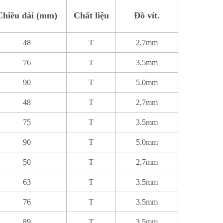
Chiều dài (mm)
Chất liệu
Đồ vít.
48
T
2,7mm
76
T
3.5mm
90
T
5.0mm
48
T
2,7mm
75
T
3.5mm
90
T
5.0mm
50
T
2,7mm
63
T
3.5mm
76
T
3.5mm
89
T
3.5mm