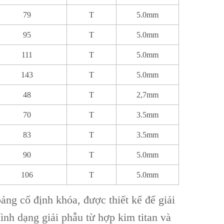
79
T
5.0mm
95
T
5.0mm
111
T
5.0mm
143
T
5.0mm
48
T
2,7mm
70
T
3.5mm
83
T
3.5mm
90
T
5.0mm
106
T
5.0mm
ng cố định khóa, được thiết kế để giải
nh dạng giải phẫu từ hợp kim titan‌ và