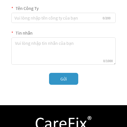
Tên Công Ty
0/200
Tin nhắn
0/1000
Gửi