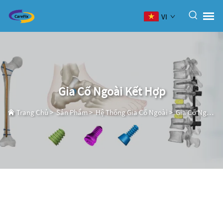
VI
Gia Cố Ngoài Kết Hợp
Trang Chủ
>
Sản Phẩm
>
Hệ Thống Gia Cố Ngoài
>
Gia Cố Ngoài Kết Hợp