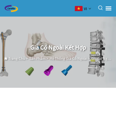
VI
Gia Cố Ngoài Kết Hợp
Trang Chủ
>
Sản Phẩm
>
Hệ Thống Gia Cố Ngoài
>
Gia Cố Ngoài Kết Hợp