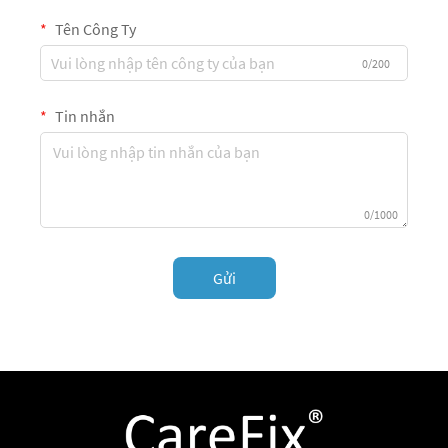
Tên Công Ty
0/200
Tin nhắn
0/1000
Gửi