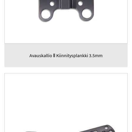
Avauskallio Ⅱ Kiinnitysplankki 3.5mm