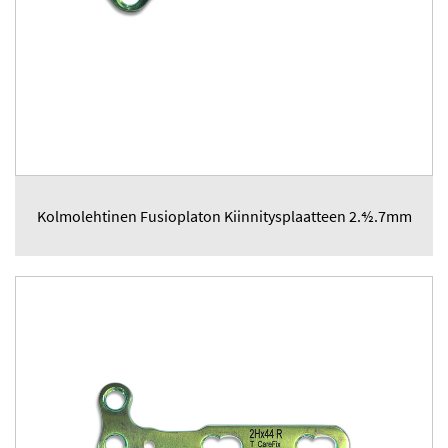
Kolmolehtinen Fusioplaton Kiinnitysplaatteen 2.4⁄2.7mm