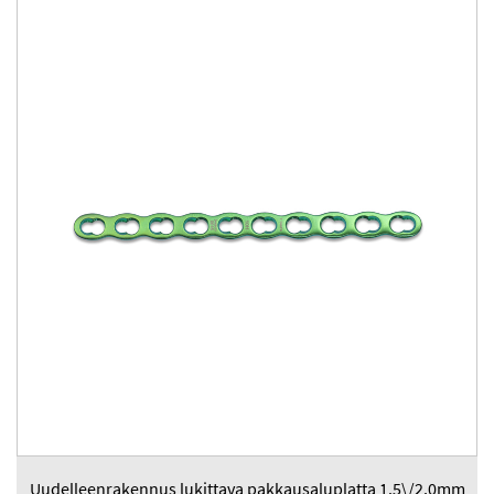
Uudelleenrakennus lukittava pakkausaluplatta 1.5\/2.0mm