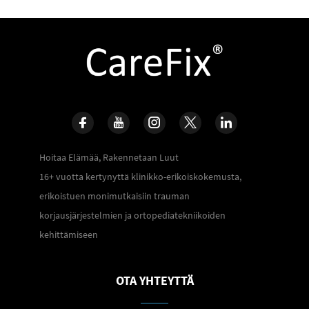
Hoitaa Elämää, Rakennetaan Luut
16+ vuotta kertynyttä klinikko-erikoiskokemusta,
erikoistuen monimutkaisiin trauman
korjausjärjestelmien ja ortopediatekniikoiden
kehittämiseen
OTA YHTEYTTÄ