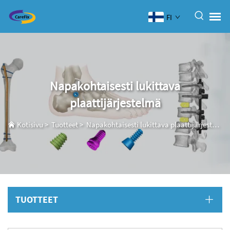
FI
Napakohtaisesti lukittava
plaattijärjestelmä
Kotisivu
>
Tuotteet
>
Napakohtaisesti lukittava plaattijärjestelmä
TUOTTEET