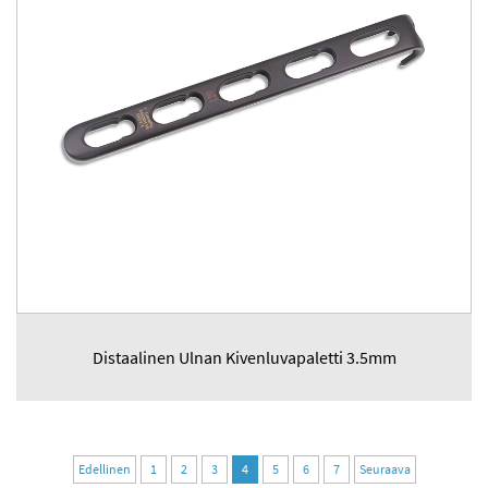
Distaalinen Ulnan Kivenluvapaletti 3.5mm
Edellinen
1
2
3
4
5
6
7
Seuraava