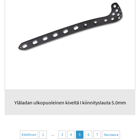
Yläladan ulkopuoleinen kiveltä I kiinnityslauta 5.0mm
...
Edellinen
1
3
4
5
6
7
Seuraava