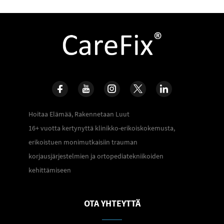
Hoitaa Elämää, Rakennetaan Luut
16+ vuotta kertynyttä klinikko-erikoiskokemusta,
erikoistuen monimutkaisiin trauman
korjausjärjestelmien ja ortopediatekniikoiden
kehittämiseen
OTA YHTEYTTÄ