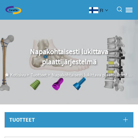
FI
Napakohtaisesti lukittava
plaattijärjestelmä
Kotisivu
>
Tuotteet
>
Napakohtaisesti lukittava plaattijärjestelmä
TUOTTEET