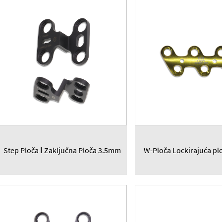
Step Ploča Ⅰ Zaključna Ploča 3.5mm
W-Ploča Lockirajuća p