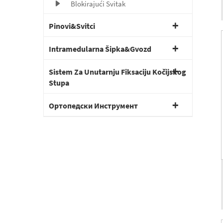
Blokirajući Svitak
Pinovi&Svitci
Intramedularna Šipka&Gvozd
Sistem Za Unutarnju Fiksaciju Kočijskog
Stupa
Ортопедски Инструмент