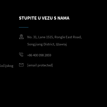
STUPITE U VEZU S NAMA
No. 31, Lane 1515, Rongle East Road,
Songjiang District, Шангај
+86 400 098 2859
[email protected]
Kočijskog