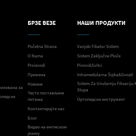
БРЗЕ ВЕЗЕ
НАШИ ПРОДУКТИ
Početna Strana
Vanjski Fikator Sistem
O Nama
Sistem Zaključne Ploče
Proizvodi
Pinovi&Svitci
Примена
Intramedularna Šipka&Gvozd
Sistem Za Unutarnju Fiksaciju 
Новине
лизована за
Stupa
Често постављене
топедске
питања
Ортопедски инструмент
Контактирајте нас
Блог
Видео на енглеском
језику