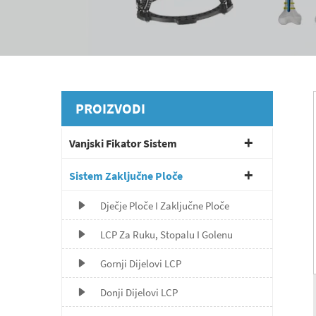
PROIZVODI
Vanjski Fikator Sistem
Sistem Zaključne Ploče
Dječje Ploče I Zaključne Ploče
LCP Za Ruku, Stopalu I Golenu
Gornji Dijelovi LCP
Donji Dijelovi LCP