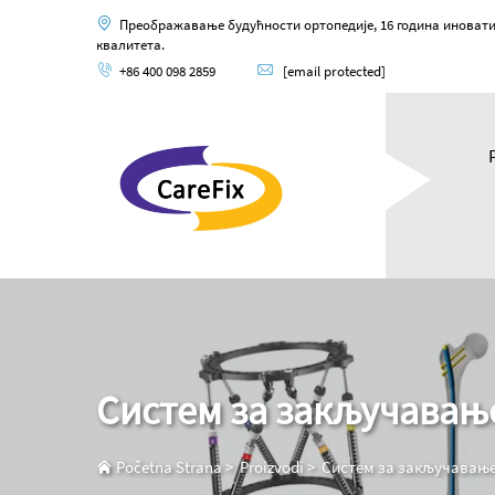
Преображавање будућности ортопедије, 16 година иновати
квалитета.
+86 400 098 2859
[email protected]
Систем за закључавањ
Početna Strana
>
Proizvodi
>
Систем за закључавањ