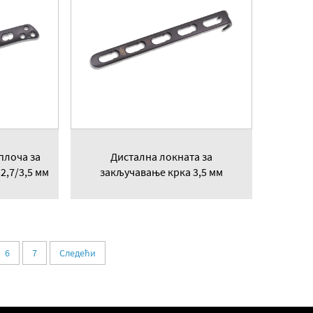
плоча за
Дистална локната за
2,7/3,5 мм
закључавање крка 3,5 мм
6
7
Следећи