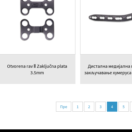
Otvorena rav Ⅱ Zaključna plata
Дистална медијална 
3.5mm
закључавање хумеруса 
Пре
1
2
3
4
5