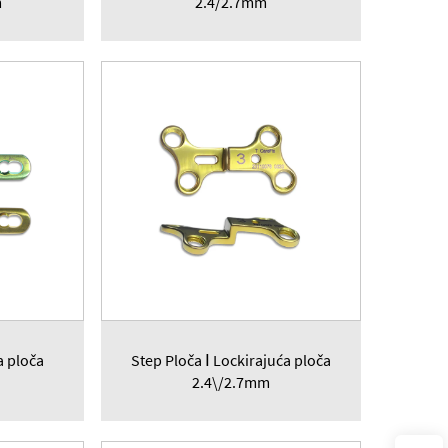
m
2.4/2.7mm
a ploča
Step Ploča Ⅰ Lockirajuća ploča
2.4\/2.7mm