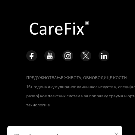
ПРЕДУЖНОТВАЊЕ ЖИВОТА, ОВНОВОДИЦЕ КОСТИ
16+ година акумулираног клиничког искуства, специја
развој комплексних система за поправку траума и ор
технологије