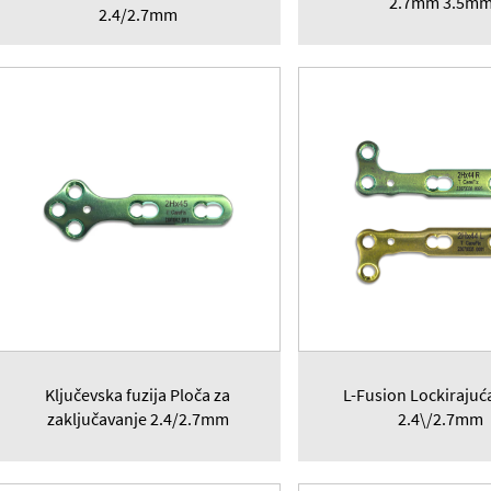
2.7mm 3.5m
2.4/2.7mm
Ključevska fuzija Ploča za
L-Fusion Lockirajuć
zaključavanje 2.4/2.7mm
2.4\/2.7mm