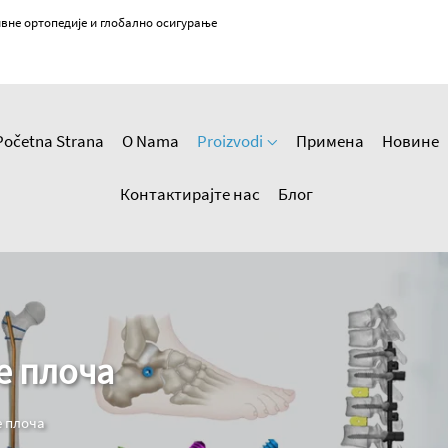
вне ортопедије и глобално осигурање
Početna Strana
O Nama
Proizvodi
Примена
Новине
Контактирајте нас
Блог
е плоча
е плоча