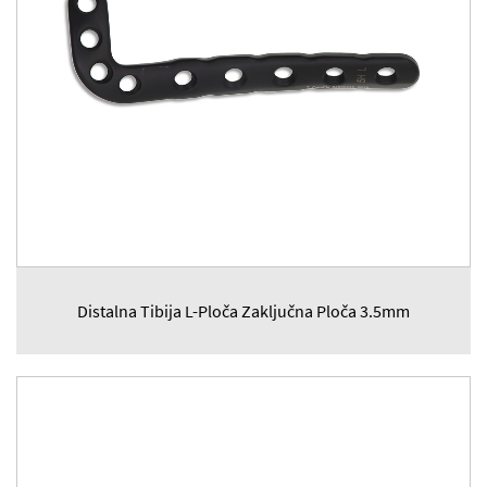
Distalna Tibija L-Ploča Zaključna Ploča 3.5mm