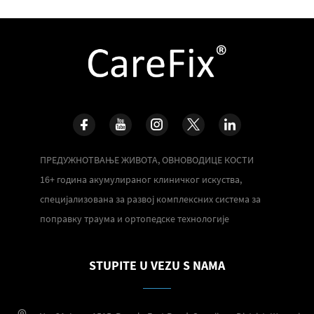
ПРЕДУЖНОТВАЊЕ ЖИВОТА, ОВНОВОДИЦЕ КОСТИ
16+ година акумулираног клиничког искуства,
специјализована за развој комплексних система за
поправку траума и ортопедске технологије
STUPITE U VEZU S NAMA