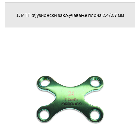
1. МТП Фјузионски закључавање плоча 2.4/2.7 мм