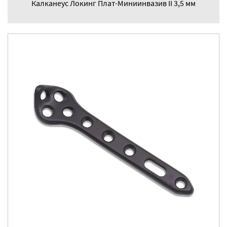
Калканеус Локинг Плат-Миниинвазив II 3,5 мм