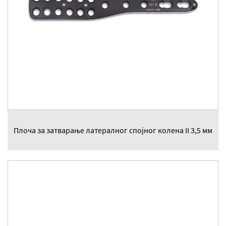
Плоча за затварање латералног спојног колена II 3,5 мм