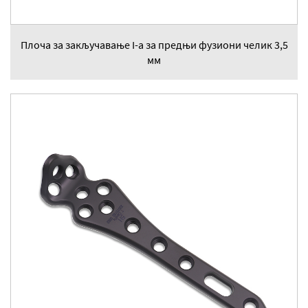
Плоча за закључавање I-а за предњи фузиони челик 3,5
мм