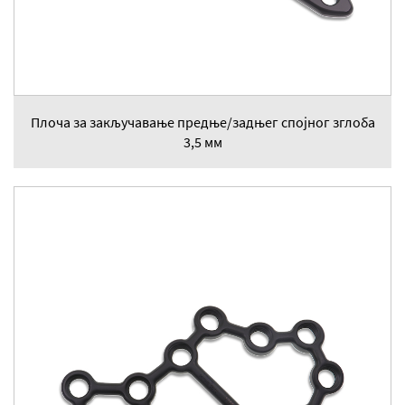
Плоча за закључавање предње/задњег спојног зглоба
3,5 мм