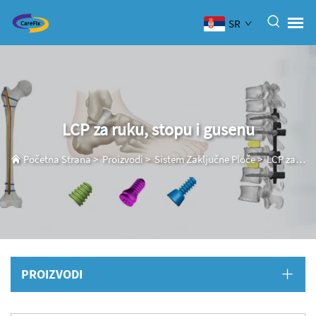
SR
LCP za ruku, stopu i gusenu
Početna Strana
>
Proizvodi
>
Sistem Zaključne Ploče
>
LCP za ruku, stopu i gusenu
PROIZVODI