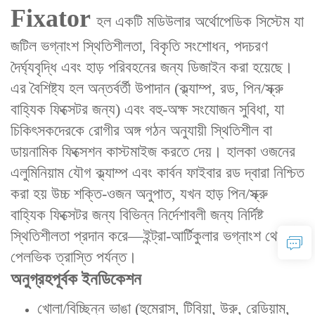
Fixator‌
হল ‌একটি মডিউলার অর্থোপেডিক সিস্টেম‌ যা
‌জটিল ভগ্নাংশ স্থিতিশীলতা, বিকৃতি সংশোধন, পদচরণ
দৈর্ঘ্যবৃদ্ধি এবং হাড় পরিবহনের জন্য ডিজাইন করা হয়েছে‌।
এর বৈশিষ্ট্য হল ‌অন্তর্বর্তী উপাদান‌ (ক্ল্যাম্প, রড, পিন/স্ক্রু
বাহ্যিক ফিক্সেটর জন্য) এবং ‌বহু-অক্ষ সংযোজন সুবিধা‌, যা
চিকিৎসকদেরকে রোগীর অঙ্গ গঠন অনুযায়ী স্থিতিশীল বা
ডায়নামিক ফিক্সেশন কাস্টমাইজ করতে দেয়। হালকা ওজনের
এলুমিনিয়াম যৌগ ক্ল্যাম্প এবং কার্বন ফাইবার রড দ্বারা নিশ্চিত
করা হয় ‌উচ্চ শক্তি-ওজন অনুপাত‌, যখন ‌হাড় পিন/স্ক্রু
বাহ্যিক ফিক্সেটর জন্য‌ বিভিন্ন নির্দেশাবলী জন্য নির্দিষ্ট
স্থিতিশীলতা প্রদান করে—ইন্ট্রা-আর্টিকুলার ভগ্নাংশ থেকে
পেলভিক ত্রাস্তি পর্যন্ত।
অনুগ্রহপূর্বক ইনডিকেশন‌
খোলা/বিচ্ছিন্ন ভাঙা (হুমেরাস, টিবিয়া, উরু, রেডিয়াম,