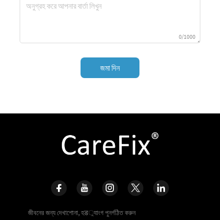
0/1000
জমা দিন
জীবনের জন্য দেখাশোনা, হड়্যাংগ পুনর্গঠিত করুন