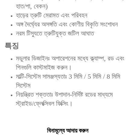
হাত/পা, বেকন)
হাড়ের ত্রুটি মেরামত এবং পরিবহন
অঙ্গ দৈর্ঘ্যের অসঙ্গতি এবং কোণীয় বিকৃতি সংশোধন
নরম টিস্যুতে ত্রুটিযুক্ত জটিল আঘাত
특징‌
মডুলার ডিজাইনঃ অপারেশনের মধ্যে ক্ল্যাম্প, রড এবং
পিনগুলি কাস্টমাইজ করুন।
মাল্টি-সিস্টেম সামঞ্জস্যতাঃ 3 মিমি / 5 মিমি / 8 মিমি
সিস্টেম
নিয়ন্ত্রিত শক্ততাঃ উপাদান-নির্দিষ্ট রডের মাধ্যমে
স্ট্রাইড/ফ্লেক্সিবল ফিক্সিং।
বিনামূল্যে আদায় করুন