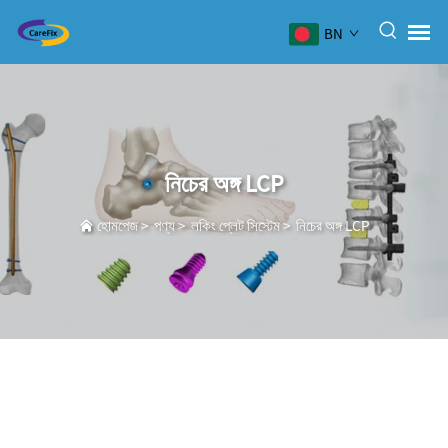
BN
নিচের অঙ্গ LCP
হোমপেজ
>
পণ্য
>
লকিং প্লেট সিস্টেম
>
নিচের অঙ্গ LCP