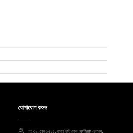
যোগাযোগ করুন
নং ৩১, লেন ১৫১৫, রংলে ইস্ট রোড, সংজিয়াং এলাকা,