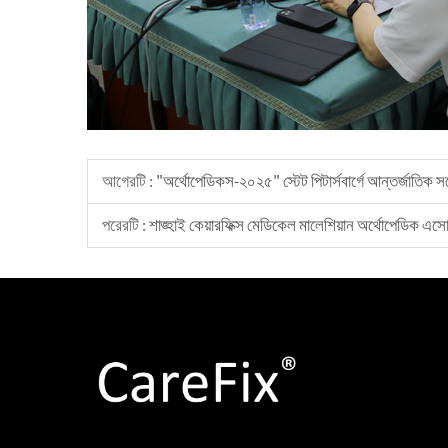
আগেরটি :
"অর্থোপেডিকস-২০২৫" স্টেট পিটার্সবার্গে আন্তর্জাতিক সম
পরেরটি :
শাঙ্হাই কেয়ারফিক্স মেডিকেল মালেশিয়ান অর্থোপেডিক এ