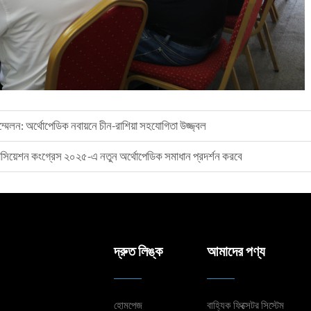
্মেলন: অর্থোপেডিক নবায়নে চীন-রাশিয়া সহযোগিতা উজ্জ্বল
সোসিয়েশন কংগ্রেস ২০২৫-এ নতুন অর্থোপেডিক সমাধান প্রদর্শন করবে
দ্রুত লিঙ্ক
আমাদের পণ্য
হোমপেজ
বাহ্যিক ফিক্সেটর সিস্টেম