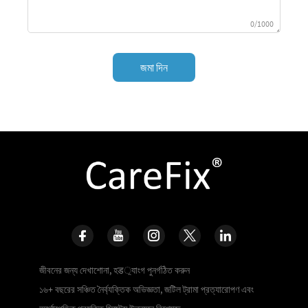
0/1000
জমা দিন
জীবনের জন্য দেখাশোনা, হड়্যাংগ পুনর্গঠিত করুন
১৬+ বছরের সঞ্চিত নৈর্ব্যক্তিক অভিজ্ঞতা, জটিল ট্রামা প্রত্যারোপণ এবং