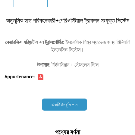
অনুভূমিক হাড় পরিবহনকারী+পেরিওস্টিয়াল ট্রাকশন সংযুক্ত সিস্টেম
কেয়ারফিক্স হরিজন্টাল বন ট্রান্সপোর্টার:
ইসকেমিক লিম্ব স্যাভেজ জন্য মিনিমালি
ইনভেসিভ সিস্টেম।
উপাদান:
টাইটানিয়াম + স্টেনলেস স্টিল
Appurtenance:
একটি উদ্ধৃতি পান
পণ্যের বর্ণনা