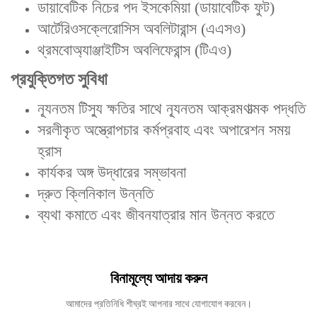
ডায়াবেটিক নিচের পদ ইসকেমিয়া (ডায়াবেটিক ফুট)
আর্টেরিওসক্লেরোসিস অবলিটারান্স (এএসও)
থ্রমবোঅ্যাঞ্জাইটিস অবলিফেরান্স (টিএও)
প্রযুক্তিগত সুবিধা
ন্যূনতম টিস্যু ক্ষতির সাথে ন্যূনতম আক্রমণাত্মক পদ্ধতি
সরলীকৃত অস্ত্রোপচার কর্মপ্রবাহ এবং অপারেশন সময়
হ্রাস
কার্যকর অঙ্গ উদ্ধারের সম্ভাবনা
দ্রুত ক্লিনিকাল উন্নতি
ব্যথা কমাতে এবং জীবনযাত্রার মান উন্নত করতে
বিনামূল্যে আদায় করুন
আমাদের প্রতিনিধি শীঘ্রই আপনার সাথে যোগাযোগ করবেন।