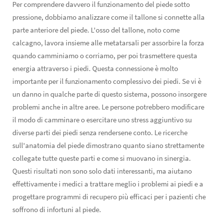
Per comprendere davvero il funzionamento del piede sotto
pressione, dobbiamo analizzare come il tallone si connette alla
parte anteriore del piede. L'osso del tallone, noto come
calcagno, lavora insieme alle metatarsali per assorbire la forza
quando camminiamo o corriamo, per poi trasmettere questa
energia attraverso i piedi. Questa connessione è molto
importante per il funzionamento complessivo dei piedi. Se vi è
un danno in qualche parte di questo sistema, possono insorgere
problemi anche in altre aree. Le persone potrebbero modificare
il modo di camminare o esercitare uno stress aggiuntivo su
diverse parti dei piedi senza rendersene conto. Le ricerche
sull'anatomia del piede dimostrano quanto siano strettamente
collegate tutte queste parti e come si muovano in sinergia.
Questi risultati non sono solo dati interessanti, ma aiutano
effettivamente i medici a trattare meglio i problemi ai piedi e a
progettare programmi di recupero più efficaci per i pazienti che
soffrono di infortuni al piede.