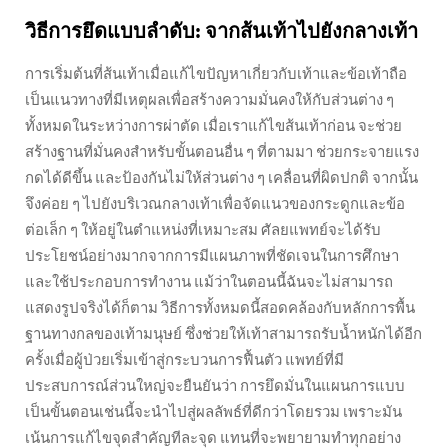
วิธีการยึดแบบลำดับ: จากส้นเท้าไปยังกลางเท้า
การเริ่มต้นที่ส้นเท้าเมื่อแก้ไขปัญหาเกี่ยวกับเท้าและข้อเท้าถือ
เป็นแนวทางที่มีเหตุผลเพื่อสร้างความมั่นคงให้กับส่วนต่าง ๆ
ทั้งหมดในระหว่างการผ่าตัด เมื่อเราแก้ไขส้นเท้าก่อน จะช่วย
สร้างฐานที่มั่นคงสำหรับขั้นตอนอื่น ๆ ที่ตามมา ช่วยกระจายแรง
กดได้ดีขึ้น และป้องกันไม่ให้ส่วนต่าง ๆ เคลื่อนที่ผิดปกติ จากนั้น
จึงค่อย ๆ ไปยังบริเวณกลางเท้าเพื่อจัดแนวของกระดูกและข้อ
ต่อเล็ก ๆ ให้อยู่ในตำแหน่งที่เหมาะสม ศัลยแพทย์จะได้รับ
ประโยชน์อย่างมากจากการมีแผนภาพที่ชัดเจนในการศึกษา
และใช้ประกอบการทำงาน แม้ว่าในตอนนี้ฉันจะไม่สามารถ
แสดงรูปจริงได้ก็ตาม วิธีการทั้งหมดนี้สอดคล้องกับหลักการพื้น
ฐานทางกลของเท้ามนุษย์ ซึ่งช่วยให้เท้าสามารถรับน้ำหนักได้อีก
ครั้งเมื่อผู้ป่วยเริ่มเข้าสู่กระบวนการฟื้นตัว แพทย์ที่มี
ประสบการณ์ส่วนใหญ่จะยืนยันว่า การยึดมั่นในแผนการแบบ
เป็นขั้นตอนเช่นนี้จะนำไปสู่ผลลัพธ์ที่ดีกว่าโดยรวม เพราะมัน
เน้นการแก้ไขจุดสำคัญทีละจุด แทนที่จะพยายามทำทุกอย่าง