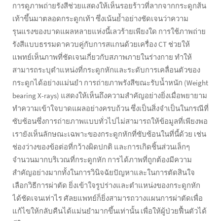
การดูภาพถ่ายรังสีช่วยแสดงให้เห็นรอยร้าวที่ลากจากกระดูกส้น
เท้าขึ้นมาตลอดกระดูกเท้า ซึ่งเน้นย้ำอย่างชัดเจนว่าความ
รุนแรงของบาดแผลหลายแห่งนี้เลวร้ายเพียงใด การใช้ภาพถ่าย
รังสีแบบธรรมดาควบคู่กับการสแกนด้วยเครื่อง CT ช่วยให้
แพทย์เห็นภาพที่ชัดเจนเกี่ยวกับสภาพภายในร่างกาย ทำให้
สามารถระบุตำแหน่งที่กระดูกหักและระดับการเคลื่อนตัวของ
กระดูกได้อย่างแม่นยำ การถ่ายภาพรังสีขณะรับน้ำหนัก (Weight
bearing X-rays) แสดงให้เห็นถึงความสำคัญอย่างยิ่งเมื่อพยายาม
ทำความเข้าใจบาดแผลอย่างครบถ้วน ซึ่งเป็นสิ่งจำเป็นในกรณีที่
ซับซ้อนซึ่งการถ่ายภาพแบบทั่วไปไม่สามารถให้ข้อมูลที่เพียงพอ
เรายังเห็นลักษณะเฉพาะของกระดูกหักที่ซับซ้อนในที่นี้ด้วย เช่น
ช่องว่างของข้อต่อที่กว้างผิดปกติ และการเกิดชิ้นส่วนเล็กๆ
จำนวนมากบริเวณที่กระดูกหัก การได้ภาพที่ถูกต้องมีความ
สำคัญอย่างมากทั้งในการวินิจฉัยปัญหาและในการตัดสินใจ
เลือกวิธีการผ่าตัด ยิ่งเข้าใจรูปร่างและตำแหน่งของกระดูกหัก
ได้ชัดเจนเท่าไร ศัลยแพทย์ก็ยิ่งสามารถวางแผนการผ่าตัดเพื่อ
แก้ไขให้กลับคืนได้แม่นยำมากขึ้นเท่านั้น เพื่อให้ผู้ป่วยฟื้นตัวได้