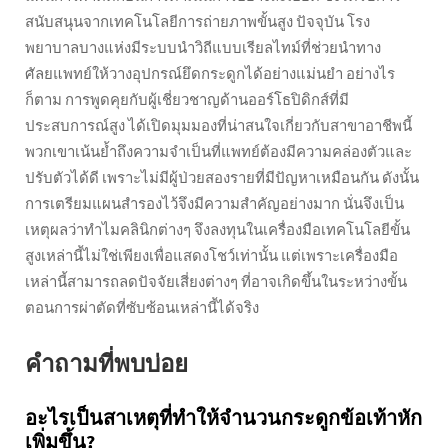
สนับสนุนจากเทคโนโลยีการถ่ายภาพขั้นสูง ปัจจุบัน โรง
พยาบาลบางแห่งมีระบบนำวิถีแบบเรียลไทม์ที่ช่วยนำทาง
ศัลยแพทย์ให้วางอุปกรณ์ยึดกระดูกได้อย่างแม่นยำ อย่างไร
ก็ตาม การพูดคุยกับผู้เชี่ยวชาญด้านออร์โธปิดิกส์ที่มี
ประสบการณ์สูง ได้เปิดมุมมองที่น่าสนใจเกี่ยวกับสาขาอาชีพนี้
พวกเขาเน้นย้ำถึงความจำเป็นที่แพทย์ต้องมีความคล่องตัวและ
ปรับตัวได้ดี เพราะไม่มีผู้ป่วยสองรายที่มีปัญหาเหมือนกัน ดังนั้น
การเตรียมแผนสำรองไว้จึงมีความสำคัญอย่างมาก นั่นจึงเป็น
เหตุผลว่าทำไมคลินิกต่างๆ จึงลงทุนในเครื่องมือเทคโนโลยีขั้น
สูงเหล่านี้ไม่ใช่เพียงเพื่อแสดงโชว์เท่านั้น แต่เพราะเครื่องมือ
เหล่านี้สามารถลดปัจจัยเสี่ยงต่างๆ ที่อาจเกิดขึ้นในระหว่างขั้น
ตอนการผ่าตัดที่ซับซ้อนเหล่านี้ได้จริง
คำถามที่พบบ่อย
อะไรเป็นสาเหตุที่ทำให้จำนวนกระดูกข้อเท้าหัก
เพิ่มขึ้น?