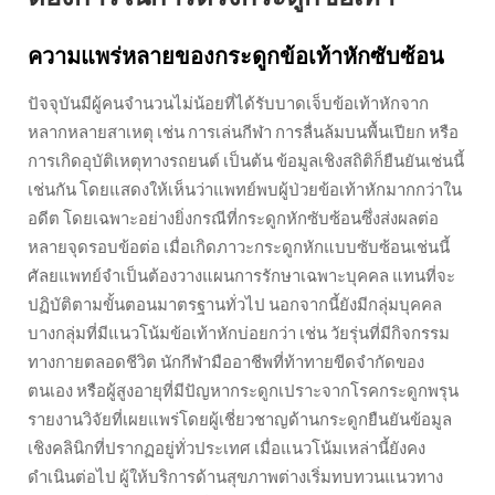
ความแพร่หลายของกระดูกข้อเท้าหักซับซ้อน
ปัจจุบันมีผู้คนจำนวนไม่น้อยที่ได้รับบาดเจ็บข้อเท้าหักจาก
หลากหลายสาเหตุ เช่น การเล่นกีฬา การลื่นล้มบนพื้นเปียก หรือ
การเกิดอุบัติเหตุทางรถยนต์ เป็นต้น ข้อมูลเชิงสถิติก็ยืนยันเช่นนี้
เช่นกัน โดยแสดงให้เห็นว่าแพทย์พบผู้ป่วยข้อเท้าหักมากกว่าใน
อดีต โดยเฉพาะอย่างยิ่งกรณีที่กระดูกหักซับซ้อนซึ่งส่งผลต่อ
หลายจุดรอบข้อต่อ เมื่อเกิดภาวะกระดูกหักแบบซับซ้อนเช่นนี้
ศัลยแพทย์จำเป็นต้องวางแผนการรักษาเฉพาะบุคคล แทนที่จะ
ปฏิบัติตามขั้นตอนมาตรฐานทั่วไป นอกจากนี้ยังมีกลุ่มบุคคล
บางกลุ่มที่มีแนวโน้มข้อเท้าหักบ่อยกว่า เช่น วัยรุ่นที่มีกิจกรรม
ทางกายตลอดชีวิต นักกีฬามืออาชีพที่ท้าทายขีดจำกัดของ
ตนเอง หรือผู้สูงอายุที่มีปัญหากระดูกเปราะจากโรคกระดูกพรุน
รายงานวิจัยที่เผยแพร่โดยผู้เชี่ยวชาญด้านกระดูกยืนยันข้อมูล
เชิงคลินิกที่ปรากฏอยู่ทั่วประเทศ เมื่อแนวโน้มเหล่านี้ยังคง
ดำเนินต่อไป ผู้ให้บริการด้านสุขภาพต่างเริ่มทบทวนแนวทาง