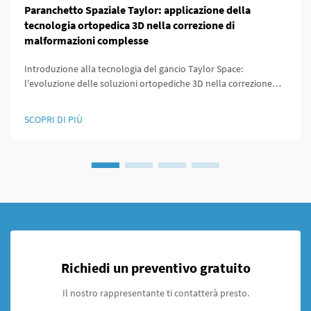
Paranchetto Spaziale Taylor: applicazione della
tecnologia ortopedica 3D nella correzione di
malformazioni complesse
Introduzione alla tecnologia del gancio Taylor Space:
l'evoluzione delle soluzioni ortopediche 3D nella correzione
delle deformità La medicina ortopedica è cambiata
drasticamente da quando un tempo la chirurgia significava
SCOPRI DI PIÙ
grandi incisioni e poco controllo sui risultati. Ai quei tempi...
Richiedi un preventivo gratuito
Il nostro rappresentante ti contatterà presto.