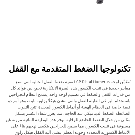
تكنولوجيا الضغط المتقدمة مع القفل
تُضَمِّن لوحة LCP Distal Humerus تقنية ضغط القفل الحالية التي تضع
معايير جديدة في تثبيت الكسور. هذه الميزة الابتكارية تجمع بين فوائد كل
من قدرات القفل والضغط في تصميم لوحة واحد. يسمح النظام للجراحين
باستخدام البراغي القابلة للقفل والتي تنشئ هيكلًا بزاوية ثابتة، وهو أمر ذو
قيمة خاصة في العظام الهشة أو أنماط الكسور المعقدة. تتيح الثقوب
الضاغطة الضغط الديناميكي عند الحاجة، مما يعزز شفاء الكسر بشكل
مثالي من خلال الضغط الخاضع للرقابة. توفر هذه الوظيفة الثنائية مرونة غير
مسبوقة في تثبيت الكسور، مما يسمح للجراحين بتكييف نهجهم بناءً على
الأنماط الكسورية المحددة وجودة العظم. ينشئ آلية القفل هيكل زاوي