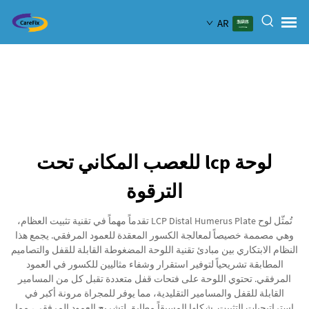
AR
لوحة lcp للعصب المكاني تحت
الترقوة
تُمثّل لوح LCP Distal Humerus Plate تقدماً مهماً في تقنية تثبيت العظام،
وهي مصممة خصيصاً لمعالجة الكسور المعقدة للعمود المرفقي. يجمع هذا
النظام الابتكاري بين مبادئ تقنية اللوحة المضغوطة القابلة للقفل والتصاميم
المطابقة تشريحياً لتوفير استقرار وشفاء مثاليين للكسور في العمود
المرفقي. تحتوي اللوحة على فتحات قفل متعددة تقبل كل من المسامير
القابلة للقفل والمسامير التقليدية، مما يوفر للمجراة مرونة أكبر في
استراتيجيات التثبيت. شكلها المسبقاً مطابق لتشريح العمود المرفقي، مما