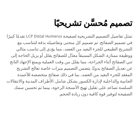
تصميم مُحسَّن تشريحيًا
تمثل تفاصيل التصميم التشريحية لصفيحة LCP Distal Humerus تقدمًا كبيرًا
في تصميم الصفائح. تم تصميم كل منحنى وتفاصيله بدقة لتتناسب مع
التشريح الطبيعي للجزء البعيد من العضد، مما يؤدي إلى تناسب مثالي
ووظيفة ممتازة. الشكل المسبقاً معدّل للصفائح يقلل أو يزيل الحاجة إلى
ثني الصفائح أثناء الجراحة، مما يقلل من وقت العملية ويمنع الإجهاد الناتج
عن تعديل الصفائح يدويًا. يتضمن التصميم ميزات خاصة تعالج التشريح
المعقد للجزء البعيد من العضد، بما في ذلك صفائح متخصصة للأعمدة
الجانبية والداخلية لإدارة الكسور بشكل شامل. الأطراف المدببة والانتقالات
السلسة تساعد على تقليل تهيج الأنسجة الرخوة، بينما تم تحسين سمك
الصفيحة لتوفير قوة كافية دون زيادة الحجم.