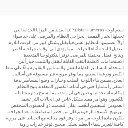
تقدم لوحة LCP Distal Humerus العديد من المزايا الجذابة التي
تجعلها الخيار المفضل لجراحي العظام والمرضى على حد سواء.
أولاً، تصميمها المطابق تشريحياً يقلل بشكل كبير من الوقت اللازم
لتعديل اللوحة أثناء الجراحة، مما يؤدي إلى أوقات جراحية أقصر
ونتائج أفضل محتملة للمرضى. توفر التكنولوجيا المتعددة
الاستخدامات لأنظمة الثقب القابلة للقفل والتثبيت خياراً بين
استخدام المسامير القابلة للقفل والمسامير التقليدية بناءً على نمط
الكسر ونوعية العظم، مما يوفر مرونة غير مسبوقة في أساليب
العلاج. يضمن بناء اللوحة الصلب وخيارات وضع المسامير بدقة
استقراراً ممتازاً حتى في أنماط الكسور المعقدة. يتيح النظام
إمكانية استخدام لوحتين في آن واحد، مما يسمح بإدارة شاملة
للكسور، وهو أمر مفيد بشكل خاص في الحالات التي تشمل
العمودين السفليين للعُضد. يقلل التصميم ذو المستوى المنخفض
من تهيج الأنسجة الرخوة ويقلل من خطر المضاعفات بعد الجراحة.
يتكون مادة اللوحة من مواد توفر قوة مثالية مع الحفاظ على مرونة
كافية لتعزيز شفاء العظم بشكل صحيح. توفر خيارات زاوية