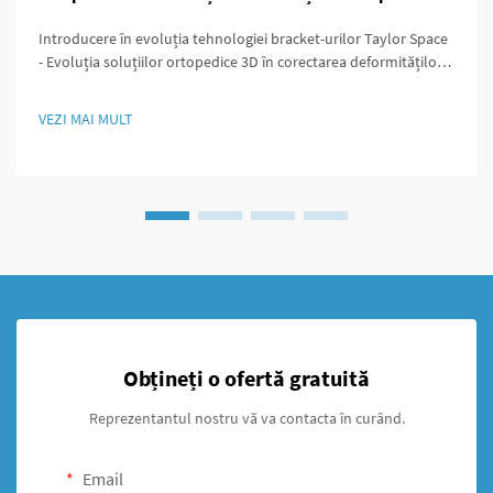
Introducere în evoluția tehnologiei bracket-urilor Taylor Space
- Evoluția soluțiilor ortopedice 3D în corectarea deformităților
Medicina ortopedică a evoluat semnificativ de pe vremea când
intervenția chirurgicală însemna incizii mari și un control redus
VEZI MAI MULT
asupra rezultatelor. În acele vremuri...
Obțineți o ofertă gratuită
Reprezentantul nostru vă va contacta în curând.
Email