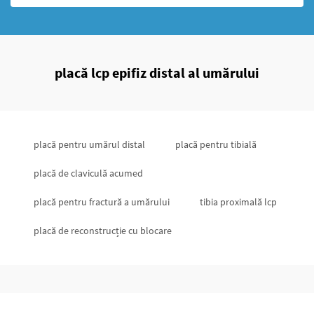
placă lcp epifiz distal al umărului
placă pentru umărul distal
placă pentru tibială
placă de claviculă acumed
placă pentru fractură a umărului
tibia proximală lcp
placă de reconstrucție cu blocare