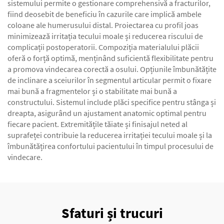
sistemului permite o gestionare comprehensivă a fracturilor,
fiind deosebit de beneficiu în cazurile care implică ambele
coloane ale humerusului distal. Proiectarea cu profil joas
minimizează irritația tecului moale și reducerea riscului de
complicații postoperatorii. Compoziția materialului plăcii
oferă o forță optimă, menținând suficientă flexibilitate pentru
a promova vindecarea corectă a osului. Opțiunile îmbunătățite
de inclinare a sceiurilor în segmentul articular permit o fixare
mai bună a fragmentelor și o stabilitate mai bună a
constructului. Sistemul include plăci specifice pentru stânga și
dreapta, asigurând un ajustament anatomic optimal pentru
fiecare pacient. Extremitățile tăiate și finisajul neted al
suprafeței contribuie la reducerea irritației tecului moale și la
îmbunătățirea confortului pacientului în timpul procesului de
vindecare.
Sfaturi și trucuri