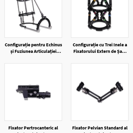
Configurație pentru Echinus
Configurație cu Trei Inele a
și Fuziunea Articulației
Fixatorului Extern de Șase
Alungii a Fixatorului Extern
Axe cu Inele
cu Inele
Fixator Pertrocanteric al
Fixator Pelvian Standard al