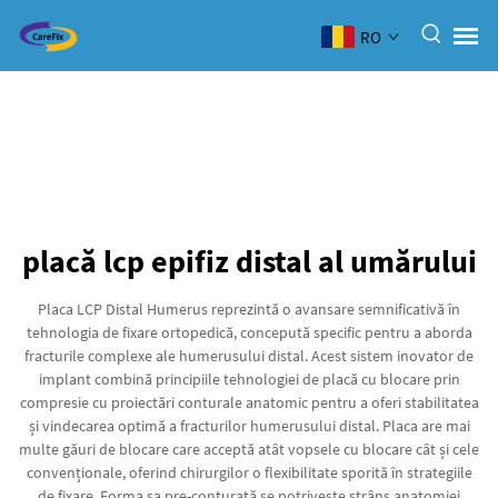
RO
placă lcp epifiz distal al umărului
Placa LCP Distal Humerus reprezintă o avansare semnificativă în
tehnologia de fixare ortopedică, concepută specific pentru a aborda
fracturile complexe ale humerusului distal. Acest sistem inovator de
implant combină principiile tehnologiei de placă cu blocare prin
compresie cu proiectări conturale anatomic pentru a oferi stabilitatea
și vindecarea optimă a fracturilor humerusului distal. Placa are mai
multe găuri de blocare care acceptă atât vopsele cu blocare cât și cele
convenționale, oferind chirurgilor o flexibilitate sporită în strategiile
de fixare. Forma sa pre-conturată se potrivește strâns anatomiei