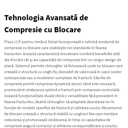
Tehnologia Avansată de
Compresie cu Blocare
Placa LCP pentru Umărul Distal încorporează o tehnică modernă de
compresie cu blocare care stabilește noi standarde în fixarea
fracturilor. Această caracteristică inovatoare combină beneficiile atât
ale blocării cât și ale capacității de compresie într-un singur design de
placă. Sistemul permite chirurgilor să folosească scufe cu blocare care
creează o structură cu unghi fix, deosebit de valoroasă în cazul oselor
osteoporoze sau a modelelor complexe de fractură. Găurile de
compresie permit compresia dynamică atunci când este necesară,
promovând vindecarea optimă a fracturii prin compresie controlată.
Această funcționalitate duală oferă o versatilitate fără precedent în
fixarea fracturilor, lăsând chirurgilor să adapteze abordarea lor în
funcție de modele specifice de fractură și calitatea osului. Mecanismul
de blocare creează o structură stabilă cu unghiuri fixe care menține
reducerea și promovează vindecarea, în timp ce capacitatea de
compresie asigură contactul și alinierea corespunzătoare a ossului.