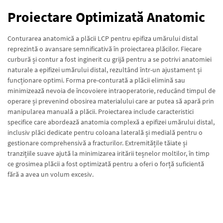
Proiectare Optimizată Anatomic
Conturarea anatomică a plăcii LCP pentru epifiza umărului distal
reprezintă o avansare semnificativă în proiectarea plăcilor. Fiecare
curbură și contur a fost inginerit cu grijă pentru a se potrivi anatomiei
naturale a epifizei umărului distal, rezultând într-un ajustament și
funcționare optimi. Forma pre-conturată a plăcii elimină sau
minimizează nevoia de încovoiere intraoperatorie, reducând timpul de
operare și prevenind obosirea materialului care ar putea să apară prin
manipularea manuală a plăcii. Proiectarea include caracteristici
specifice care abordează anatomia complexă a epifizei umărului distal,
inclusiv plăci dedicate pentru coloana laterală și medială pentru o
gestionare comprehensivă a fracturilor. Extremitățile tăiate și
tranzițiile suave ajută la minimizarea iritării teșnelor moltilor, în timp
ce grosimea plăcii a fost optimizată pentru a oferi o forță suficientă
fără a avea un volum excesiv.