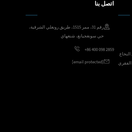
اتصل بنا
رقم 31، ممر 1515، طريق رونغلي الشرقية،
حي سونغجيانغ، شنغهاي
+86 400 098 2859
النخاع
[email protected]
 الفقري