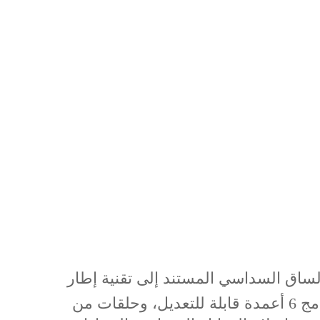
لساق السداسي المستند إلى تقنية إطار
تايلور المكانيكي (TSF)، مصمم لإصلاح ثلاثي الأبعاد للكسور والتشوهات المعقدة. من خلال دمج 6 أعمدة قابلة للتعديل، وحلقات من