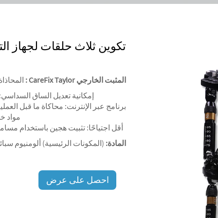
تكوين ثلاث حلقات لجهاز ا
المثبت الخارجي CareFix Taylor
:
المحاذاة
إمكانية تعديل الساق السداسي: تصحي
برنامج عبر الإنترنت: محاكاة ما قبل العملية،
مواد خف
أقل اجتياحًا: تثبيت هجين باستخدام مسامي
المادة:
(المكونات الرئيسية) ألومنيوم سبائ
احصل على عرض
أسعار