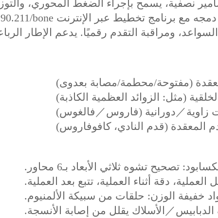
ير نصفية، يسمح بإجراء الضغط المحوري، والتوزيع، 
 دمجه مع برنامج تخطيط عبر الإنترنت
.90.211/bone)
عد، ومراقبة التقدم رقميًا. يدعم الإطار الرباعي
عقدة (مفتوحة/محطمة/مصابة بعدوى)
خلقية (مثل: الزوائد العظمية الكاذبة)
ت زاوية／دورانية (فاروس／فالغوس)
 المعقدة (قدم النادي، كافوفاروس)
ابود: تصحيح تشوه ثلاثي الأبعاد بـ6 محاور.
العملية، دقة أثناء العملية، تتبع بعد العملية.
اد خفيفة الوزن: حلقات من سبيكة الألمنيوم.
 الدبابيس／الأسلاك يقلل من إصابة الأنسجة.