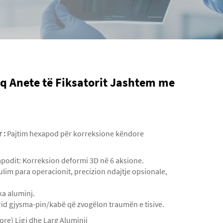
q Anete të Fiksatorit Jashtem me
or
‌:
Pajtim hexapod për korreksione këndore
podit: Korreksion deformi 3D në 6 aksione.
lim para operacionit, precizion ndajtje opsionale,
.
ka aluminj.
brid gjysma-pin/kabë që zvogëlon traumën e tisive.
re) Ligj dhe Larg Aluminij