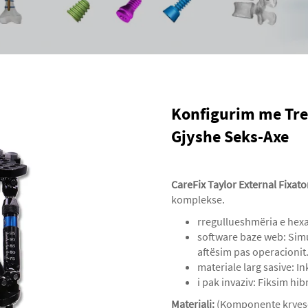
Konfigurim me Tre
Gjyshe Seks-Axe
CareFix Taylor External Fixat
komplekse.
rregullueshmëria e hexa
software baze web: Simu
aftësim pas operacionit
materiale larg sasive: In
i pak invaziv: Fiksim hi
Materiali:
(Komponente kryeso