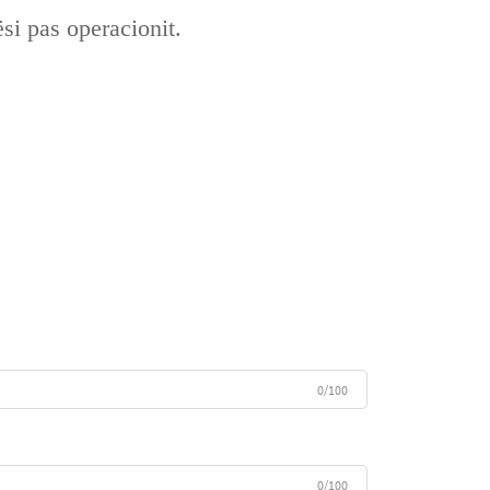
si pas operacionit.
0/100
0/100