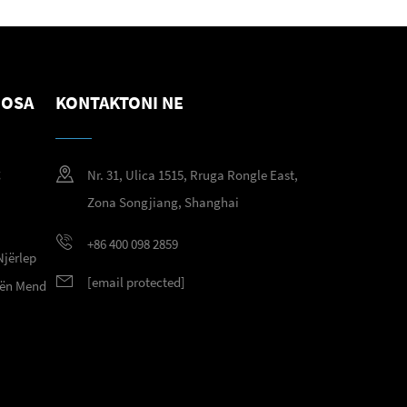
NOSA
KONTAKTONI NE
g
Nr. 31, Ulica 1515, Rruga Rongle East,
g
Zona Songjiang, Shanghai
+86 400 098 2859
Njërlep
[email protected]
 nën Mend