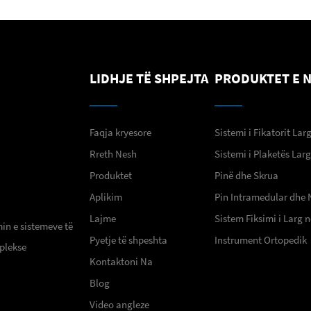
LIDHJE TË SHPEJTA
PRODUKTET E 
Faqja kryesore
Sistemi i Fikatorit Lar
Rreth Nesh
Sistemi i Plaketës Lar
Produktet
Pinë dhe Skrua
Aplikim
Pin Intramedular dhe 
Lajme
Sistem Fiksimi i Larg
min e sistemeve të
Pyetje të shpeshta
Instrument Ortopedik
plekse
Kontaktoni Na
Blog
Video angleze