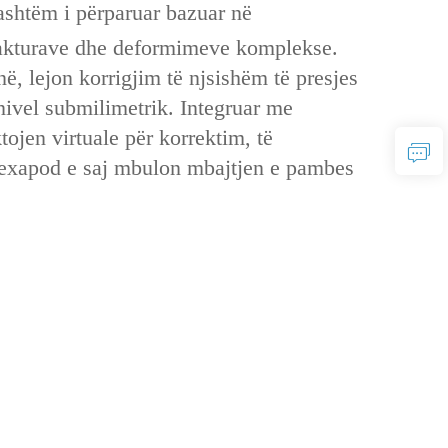
jashtëm i përparuar bazuar në
 frakturave dhe deformimeve komplekse.
, lejon korrigjim të njsishëm të presjes
nivel submilimetrik. Integruar me
tojen virtuale për korrektim, të
r hexapod e saj mbulon mbajtjen e pambes