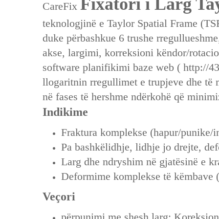
Fixatori i Larg Ta
CareFix
teknologjinë e Taylor Spatial Frame (TS
duke përbashkue 6 trushe rregullueshme, 
akse, largimi, korreksioni këndor/rotac
software planifikimi baze web (
http://4
llogaritnin rregullimet e trupjeve dhe t
në fases të hershme ndërkohë që minimiz
Indikime
Fraktura komplekse (hapur/punike/i
Pa bashkëlidhje, lidhje jo drejte, de
Larg dhe ndryshim në gjatësinë e kr
Deformime komplekse të këmbave (k
Veçori
përpunimi me shesh larg: Koreksio