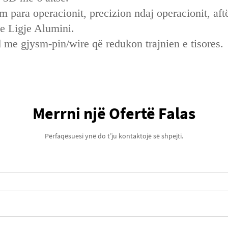
 para operacionit, precizion ndaj operacionit, aftë
me Ligje Alumini.
 me gjysm-pin/wire që redukon trajnien e tisores.
Merrni një Ofertë Falas
Përfaqësuesi ynë do t’ju kontaktojë së shpejti.