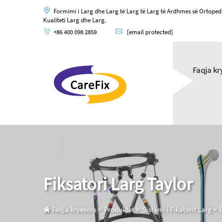
Formimi i Larg dhe Larg të Larg të Larg të Ardhmes së Ortoped
Kualiteti Larg dhe Larg.
+86 400 098 2859
[email protected]
Faqja kr
Fiksatori Larg Taylor
Faqja kryesore
>
Produktet
>
Sistemi i Fikatorit Larg
>