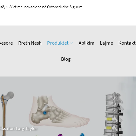
isë, 16 Vjet me Inovacione në Ortopedi dhe Sigurim
yesore
Rreth Nesh
Produktet
Aplikim
Lajme
Kontakt
Blog
Fiksatori Larg Taylor