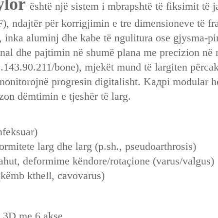
ylor
është një sistem i mbrapshtë të fiksimit të 
F), ndajtër për korrigjimin e tre dimensioneve të
inka aluminj dhe kabe të ngulitura ose gjysma-pinë
ional dhe pajtimin në shumë plana me precizion në 
3.143.90.211/bone)
, mjekët mund të largiten përcak
ë monitorojnë progresin digitalisht. Kадрі modula
on dëmtimin e tjeshër të larg.
nfeksuar)
formitete larg dhe larg (p.sh., pseudoarthrosis)
ahut, deformime këndore/rotaçione (varus/valgus)
ëmb kthell, cavovarus)
n 3D me 6 akse.