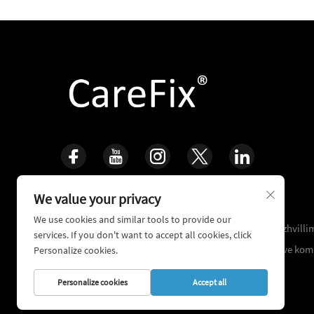
We value your privacy
Pajtohem për Jetën, Rikrijonim Koshin
We use cookies and similar tools to provide our
16+ vjet e përvojjes klinike që ndeshen, me fokus në zhvilli
services. If you don't want to accept all cookies, click
teknologjisë ortopedike dhe riparimit të trauamatave kom
Personalize cookies.
Personalize cookies
Accept all