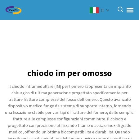
IT
chiodo im per omosso
Il chiodo intramedullare (IM) per l'omero rappresenta un impianto
chirurgico di ultima generazione progettato specificamente per
trattare fratture complesse dell'osso dell'omero. Questo avanzato
dispositivo medico funge da sistema di supporto interno, fornendo
una fissazione stabile per vari tipi di fratture dell'omero, dalle semplici
fratture alle complesse configurazioni comminute. Il chiodo è
progettato con precisione utilizzando titanio o acciaio inox di grado
medico, offrendo un'ottima biocompatibilità e durabilità. Quando
inserito nel canale midollare dell'omero, agisce come dispositivo di