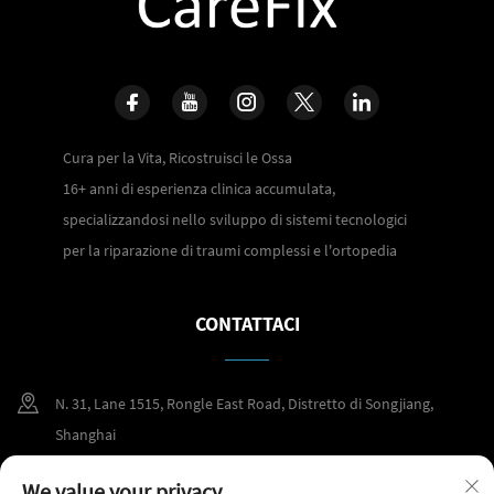
Cura per la Vita, Ricostruisci le Ossa
16+ anni di esperienza clinica accumulata,
specializzandosi nello sviluppo di sistemi tecnologici
per la riparazione di traumi complessi e l'ortopedia
CONTATTACI
N. 31, Lane 1515, Rongle East Road, Distretto di Songjiang,
Shanghai
+86 400 098 2859
We value your privacy